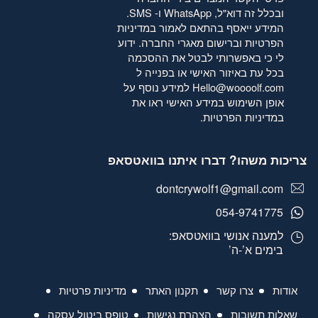
ובכלל זה דוא"ל, WhatsApp ו- SMS.
המידע ייאסף בהתאם לאמור
במדיניות
הפרטיות
וברישום מאגרי החברה. ידוע
לי כי באפשרותי לבטל את ההסכמה
בכל עת באיזור האישי או בפנייה ל
Hello@woooolf.com
למידע נוסף על
אופן השימוש במידע האישי ראו את
במדיניות הפרטיות
.
צריכות משהו? דברו איתנו בוואטסאפ
dontcrywolf1@gmail.com
054-9741775
למענה אנושי בוואטסאפ:
בימים א’-ה’
אודות
צרו קשר
תקנון האתר
מדיניות פרטיות
שאלות תשובות
הצהרת נגישות
טופס ביטול עסקה