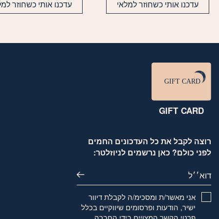
היה:
הוא:
היה:
הוא:
עדכנו אותי כשחוזר למלאי
עדכנו אותי כשחוזר למל
99.
₪255.
₪329.
₪689.
GIFT CARD
רוצה לקבל את כל העדכונים החמים
לפני כולם? כאן נרשמים לניוזלטר:
דוא׳׳ל
אני מאשר/ת ומסכימ/ה לקבלת דיוור
ישיר, הודעות ופרסומים שיווקיים בכלל
פרטי הקשר המצויים בידי החברה