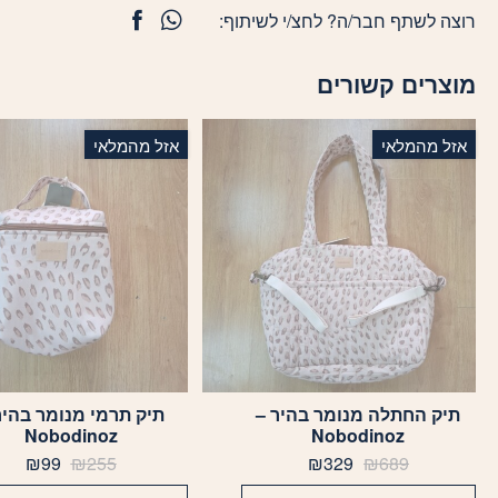
רוצה לשתף חבר/ה? לחצ/י לשיתוף:
מוצרים קשורים
אזל מהמלאי
אזל מהמלאי
תיק החתלה מנומר בהיר –
תיק תרמי מנומר בהיר
Nobodinoz
Nobodinoz
המחיר
המחיר
המחיר
המח
₪
99
₪
255
₪
329
₪
689
המקורי
הנוכחי
המקורי
הנוכ