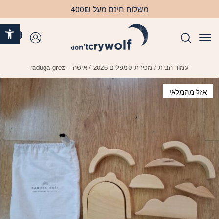
בחזרה למעלה
Skip to Content
משלוח חינם מעל 400₪
פתח 
0
התחברות
עמוד הבית
/
מכירת סמפלים 2026
/ אישה – raduga grez
אזל מהמלאי