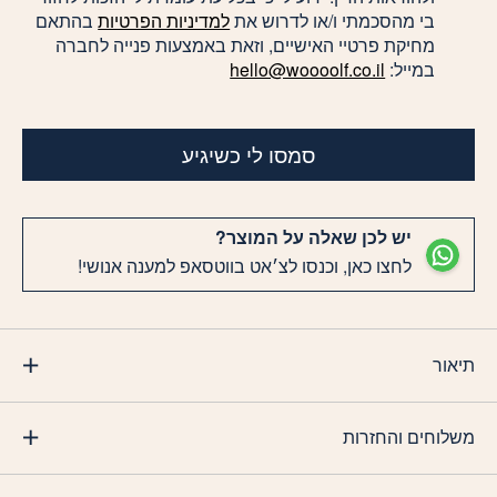
בי מהסכמתי ו/או לדרוש את
למדיניות הפרטיות
בהתאם
מחיקת פרטיי האישיים, וזאת באמצעות פנייה לחברה
במייל:
hello@woooolf.co.il
סמסו לי כשיגיע
יש לכן שאלה על המוצר?
לחצו כאן, וכנסו לצ׳אט בווטסאפ למענה אנושי!
תיאור
משלוחים והחזרות