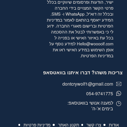
ישיר, הודעות ופרסומים שיווקיים בכלל
פרטי הקשר המצויים בידי החברה
ובכלל זה דוא"ל, WhatsApp ו- SMS.
המידע ייאסף בהתאם לאמור
במדיניות
הפרטיות
וברישום מאגרי החברה. ידוע
לי כי באפשרותי לבטל את ההסכמה
בכל עת באיזור האישי או בפנייה ל
Hello@woooolf.com
למידע נוסף על
אופן השימוש במידע האישי ראו את
במדיניות הפרטיות
.
צריכות משהו? דברו איתנו בוואטסאפ
dontcrywolf1@gmail.com
054-9741775
למענה אנושי בוואטסאפ:
בימים א’-ה’
אודות
צרו קשר
תקנון האתר
מדיניות פרטיות