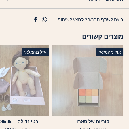
רוצה לשתף חבר/ה? לחצ/י לשיתוף:
מוצרים קשורים
אזל מהמלאי
אזל מהמלאי
קוביות של סאבו
בטי גדולה – Olliella
המחיר
המחיר
המחיר
המח
₪
115
₪
369
₪
219
₪
409