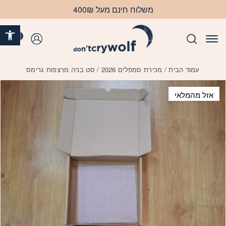
בחזרה למעלה
Skip to Content
משלוח חינם מעל 400₪
פתח 
0
התחברות
עמוד הבית
/
מכירת סמפלים 2026
/ סט בניה מרצפות גרימס
אזל מהמלאי