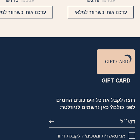
המקורי
הנוכחי
המקורי
הנו
היה:
הוא:
היה:
הוא
עדכנו אותי כשחוזר למלאי
עדכנו אותי כשחוזר למל
15.
₪369.
₪219.
₪409.
GIFT CARD
רוצה לקבל את כל העדכונים החמים
לפני כולם? כאן נרשמים לניוזלטר:
דוא׳׳ל
אני מאשר/ת ומסכימ/ה לקבלת דיוור