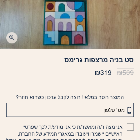
סט בניה מרצפות גרימס
המחיר
המחיר
₪
319
₪
509
המקורי
הנוכחי
היה:
הוא:
₪319.
₪509.
המוצר חסר במלאי! רוצה לקבל עדכון כשהוא חוזר?
אני מצהיר/ה ומאשר/ת כי אני מודע/ת לכך שפרטיי
האישיים יישמרו ויעובדו במאגרי המידע של החברה,