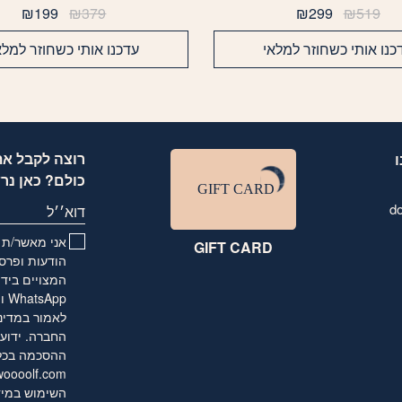
המחיר
המחיר
המחיר
המח
₪
199
₪
379
₪
299
₪
519
המקורי
הנוכחי
המקורי
הנוכ
היה:
הוא:
היה:
הוא:
כנו אותי כשחוזר למלאי
עדכנו אותי כשחוזר למלא
199.
₪379.
₪299.
₪519.
רוצה לקבל את
כולם? כאן נר
d
דוא׳׳ל
אני מאשר/ת ו
GIFT CARD
הודעות ופרסו
המצויים בידי
לאמור
במדינ
החברה. ידוע 
ההסכמה בכל ע
oooolf.com
השימוש במיד