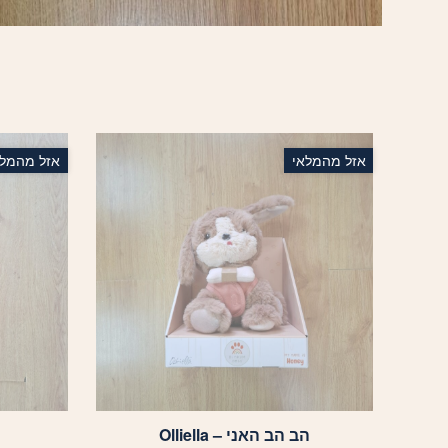
אזל מהמלאי
אזל מהמלא
הב הב האני – Olliella