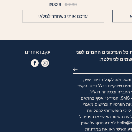
יר
המחיר
המחיר
₪
329
₪
689
חי
המקורי
הנוכחי
היה:
הוא:
י
עדכנו אותי כשחוזר למלאי
₪329.
₪689.
₪
עקבו אחרינו
 כל העדכונים החמים לפני
שמים לניוזלטר:
מסכימ/ה לקבלת דיוור ישיר,
מים שיווקיים בכלל פרטי הקשר
 החברה ובכלל זה דוא"ל,
WhatsApp ו- SMS. המידע ייאסף בהתאם
יות הפרטיות
וברישום מאגרי
לי כי באפשרותי לבטל את
ת באיזור האישי או בפנייה ל
Hello@w
למידע נוסף על אופן
ע האישי ראו את
במדיניות