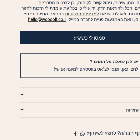
, מתן שירות, ניהול קשרי לקוחות, וכן לצרכים מסחריים
יים, הכל ולהוראות הדין. ידוע לי כי בכל עת עומדת לי הזכות לחזור
סכמתי ו/או לדרוש את
למדיניות הפרטיות
בהתאם מחיקת פרטיי
ם, וזאת באמצעות פנייה לחברה במייל:
hello@woooolf.co.il
סמסו לי כשיגיע
יש לכן שאלה על המוצר?
לחצו כאן, וכנסו לצ׳אט בווטסאפ למענה אנושי!
החזרות
ף חבר/ה? לחצ/י לשיתוף: