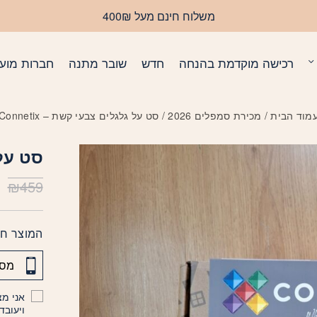
משלוח חינם מעל 400₪
רכישה מוקדמת בהנחה
חדש
שובר מתנה
חברות מועד
מוד הבית
/
מכירת סמפלים 2026
/ סט על גלגלים צבעי קשת – Connetix
סט על ג
₪
459
המוצר חס
אני מצ
ויעובד