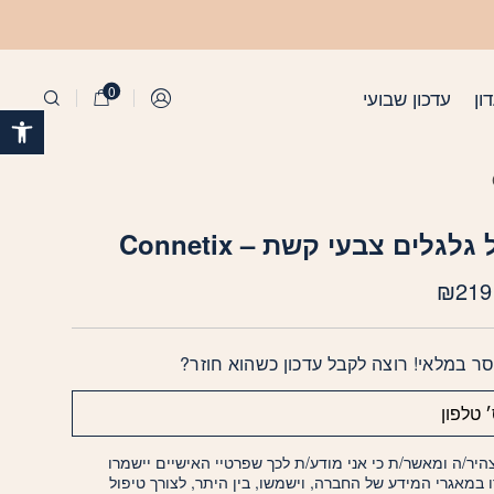
0
ון
עדכון שבועי
התחברות
פתח 
לגלים צבעי קשת – Connetix
המחיר
המחיר
₪
219
המקורי
הנוכחי
היה:
הוא:
ר במלאי! רוצה לקבל עדכון כשהוא חוזר?
₪219.
₪459.
היר/ה ומאשר/ת כי אני מודע/ת לכך שפרטיי האישיים יישמרו
ו במאגרי המידע של החברה, וישמשו, בין היתר, לצורך טיפול