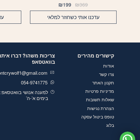
המחיר
המחיר
₪
199
₪
369
המקורי
הנוכחי
היה:
הוא:
עדכנו אותי כשחוזר למלאי
עד
₪199.
₪369.
קישורים מהירים
צריכות משהו? דברו איתנו
בוואטסאפ
אודות
ontcrywolf1@gmail.com
צרו קשר
054-9741775
תקנון האתר
מדיניות פרטיות
למענה אנושי בוואטסאפ:
בימים א’-ה’
שאלות תשובות
הצהרת נגישות
טופס ביטול עסקה
בלוג