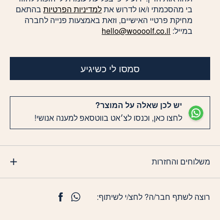
בי מהסכמתי ו/או לדרוש את
למדיניות הפרטיות
בהתאם
מחיקת פרטיי האישיים, וזאת באמצעות פנייה לחברה
במייל:
hello@woooolf.co.il
סמסו לי כשיגיע
יש לכן שאלה על המוצר?
לחצו כאן, וכנסו לצ׳אט בווטסאפ למענה אנושי!
משלוחים והחזרות
רוצה לשתף חבר/ה? לחצ/י לשיתוף: