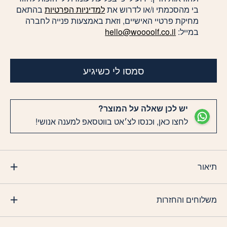
בי מהסכמתי ו/או לדרוש את
למדיניות הפרטיות
בהתאם
מחיקת פרטיי האישיים, וזאת באמצעות פנייה לחברה
במייל:
hello@woooolf.co.il
סמסו לי כשיגיע
יש לכן שאלה על המוצר?
לחצו כאן, וכנסו לצ׳אט בווטסאפ למענה אנושי!
תיאור
משלוחים והחזרות