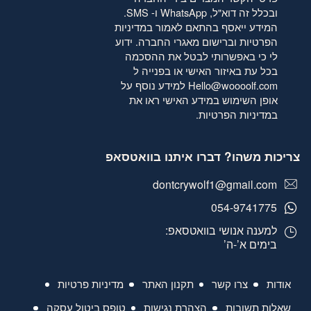
ובכלל זה דוא"ל, WhatsApp ו- SMS.
המידע ייאסף בהתאם לאמור
במדיניות
הפרטיות
וברישום מאגרי החברה. ידוע
לי כי באפשרותי לבטל את ההסכמה
בכל עת באיזור האישי או בפנייה ל
Hello@woooolf.com
למידע נוסף על
אופן השימוש במידע האישי ראו את
במדיניות הפרטיות
.
צריכות משהו? דברו איתנו בוואטסאפ
dontcrywolf1@gmail.com
054-9741775
למענה אנושי בוואטסאפ:
בימים א’-ה’
אודות
צרו קשר
תקנון האתר
מדיניות פרטיות
שאלות תשובות
הצהרת נגישות
טופס ביטול עסקה