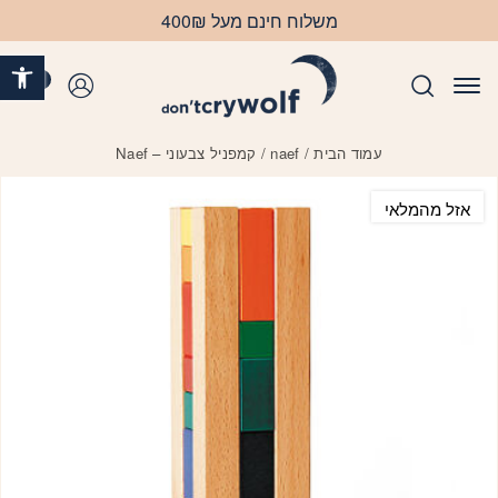
בחזרה למעלה
Skip to Content
משלוח חינם מעל 400₪
פתח 
0
התחברות
עמוד הבית
/
naef
/ קמפניל צבעוני – Naef
אזל מהמלאי