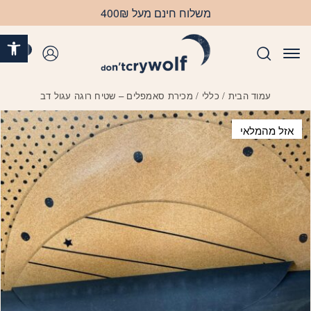
בחזרה למעלה
Skip to Content
משלוח חינם מעל 400₪
פתח 
0
התחברות
עמוד הבית
/
כללי
/ מכירת סאמפלים – שטיח רוגה עגול דב
אזל מהמלאי