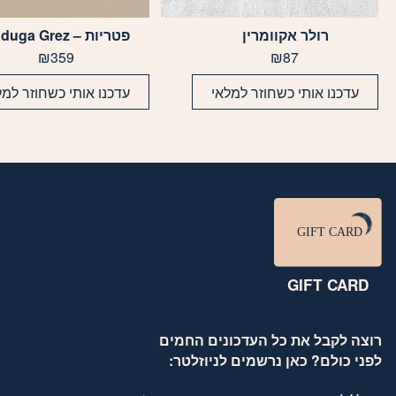
רולר אקוומרין
פטריות – Raduga Grez
₪
359
₪
87
עדכנו אותי כשחוזר למלאי
עדכנו אותי כשחוזר למל
GIFT CARD
רוצה לקבל את כל העדכונים החמים
לפני כולם? כאן נרשמים לניוזלטר:
דוא׳׳ל