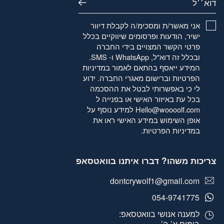
אני מאשר/ת ומסכימ/ה לקבלת דיוור
ישיר, הודעות ופרסומים שיווקיים בכלל
פרטי הקשר המצויים בידי החברה
ובכלל זה דוא"ל, WhatsApp ו- SMS.
המידע ייאסף בהתאם לאמור
במדיניות
הפרטיות
וברישום מאגרי החברה. ידוע
לי כי באפשרותי לבטל את ההסכמה
בכל עת באיזור האישי או בפנייה ל
Hello@woooolf.com
למידע נוסף על
אופן השימוש במידע האישי ראו את
במדיניות הפרטיות
.
צריכות משהו? דברו איתנו בוואטסאפ
dontcrywolf1@gmail.com
054-9741775
למענה אנושי בוואטסאפ:
בימים א’-ה’