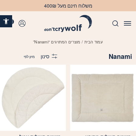
בחזרה למעלה
Skip to Content
משלוח חינם מעל 400₪
פתח 
0
התחברות
עמוד הבית
/ מוצרים המתויגים “Nanami”
Nanami
סינון