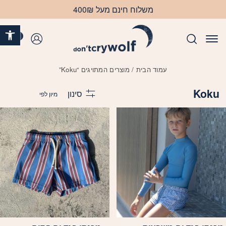
בחזרה למעלה
Skip to Content
משלוח חינם מעל 400₪
פתח 
0
התחברות
עמוד הבית
/ מוצרים המתויגים “Koku”
Koku
סינון