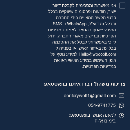
אני מאשר/ת ומסכימ/ה לקבלת דיוור
ישיר, הודעות ופרסומים שיווקיים בכלל
פרטי הקשר המצויים בידי החברה
ובכלל זה דוא"ל, WhatsApp ו- SMS.
המידע ייאסף בהתאם לאמור
במדיניות
הפרטיות
וברישום מאגרי החברה. ידוע
לי כי באפשרותי לבטל את ההסכמה
בכל עת באיזור האישי או בפנייה ל
Hello@woooolf.com
למידע נוסף על
אופן השימוש במידע האישי ראו את
במדיניות הפרטיות
.
צריכות משהו? דברו איתנו בוואטסאפ
dontcrywolf1@gmail.com
054-9741775
למענה אנושי בוואטסאפ:
בימים א’-ה’