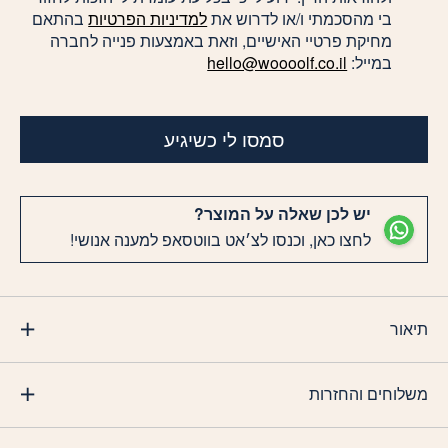
בי מהסכמתי ו/או לדרוש את
למדיניות הפרטיות
בהתאם
מחיקת פרטיי האישיים, וזאת באמצעות פנייה לחברה
במייל:
hello@woooolf.co.il
סמסו לי כשיגיע
יש לכן שאלה על המוצר?
לחצו כאן, וכנסו לצ׳אט בווטסאפ למענה אנושי!
תיאור
משלוחים והחזרות