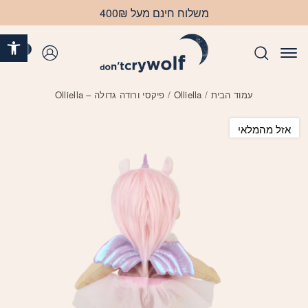
בחזרה למעלה
Skip to Content
משלוח חינם מעל 400₪
פתח 
0
התחברות
עמוד הבית
/
Olliella
/ פיקסי ורודה גדולה – Olliella
אזל מהמלאי