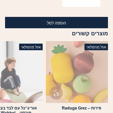
הוספה לסל
מוצרים קשורים
אזל מהמלאי
אזל מהמלאי
פירות – Raduga Grez
אוריג’ינל עם לבד בצ
פורסט – Wobbel