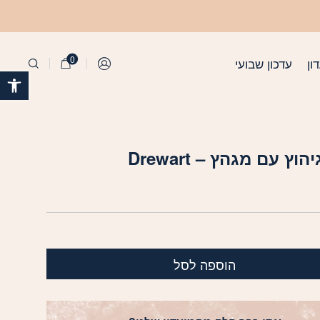
0
ון
עדכון שבועי
התחברות
פתח 
וץ עם מגהץ – Drewart
הוספה לסל