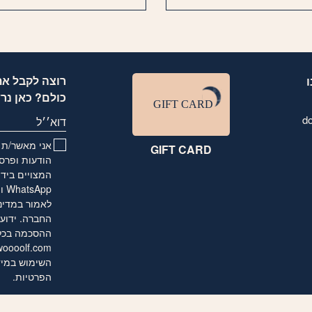
רוצה לקבל את
כולם? כאן נר
d
דוא׳׳ל
אני מאשר/ת ו
GIFT CARD
הודעות ופרסו
המצויים בידי
לאמור
במדינ
החברה. ידוע 
ההסכמה בכל ע
oooolf.com
השימוש במיד
הפרטיות
.