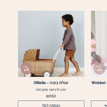
W
עגלת בובה – Olliella
זמין לרכישה מוקדמת
₪
550
י
הוספה לסל