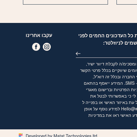
עקבו אחרינו
 כל העדכונים החמים לפני
שמים לניוזלטר:
מסכימ/ה לקבלת דיוור ישיר,
מים שיווקיים בכלל פרטי הקשר
 החברה ובכלל זה דוא"ל,
WhatsApp ו- SMS. המידע ייאסף בהתאם
יות הפרטיות
וברישום מאגרי
לי כי באפשרותי לבטל את
ת באיזור האישי או בפנייה ל
Hello@w
למידע נוסף על אופן
ע האישי ראו את
במדיניות
Developed by Matat Technologies ltd