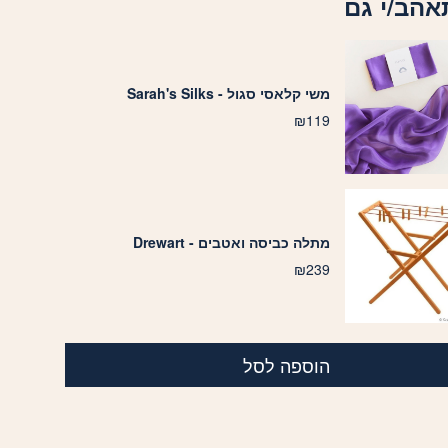
אהב/י גם
משי קלאסי סגול - Sarah's Silks
₪
119
מתלה כביסה ואטבים - Drewart
₪
239
הוספה לסל