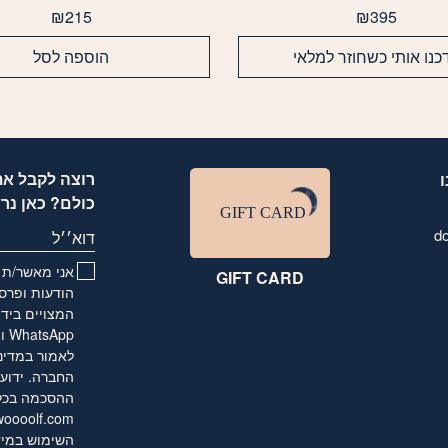
₪
215
₪
395
כנו אותי כשחוזר למלאי
הוספה לסל
רוצה לקבל את
כולם? כאן נר
d
דוא׳׳ל
אני מאשר/ת ו
GIFT CARD
הודעות ופרסו
המצויים בידי
לאמור
במדינ
החברה. ידוע 
ההסכמה בכל ע
oooolf.com
השימוש במיד