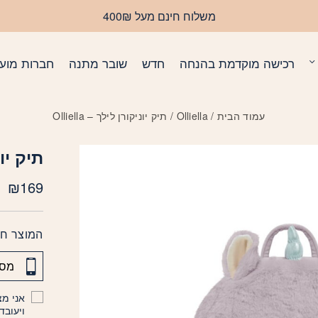
משלוח חינם מעל 400₪
רכישה מוקדמת בהנחה
חדש
שובר מתנה
חברות מועד
עמוד הבית
/
Olliella
/ תיק יוניקורן לילך – Olliella
תיק יוניק
₪
169
המוצר חס
אני מצ
ויעובד