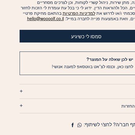
, מתן שירות, ניהול קשרי לקוחות, וכן לצרכים מסחריים
יים, הכל ולהוראות הדין. ידוע לי כי בכל עת עומדת לי הזכות לחזור
סכמתי ו/או לדרוש את
למדיניות הפרטיות
בהתאם מחיקת פרטיי
ם, וזאת באמצעות פנייה לחברה במייל:
hello@woooolf.co.il
סמסו לי כשיגיע
יש לכן שאלה על המוצר?
לחצו כאן, וכנסו לצ׳אט בווטסאפ למענה אנושי!
החזרות
ף חבר/ה? לחצ/י לשיתוף: