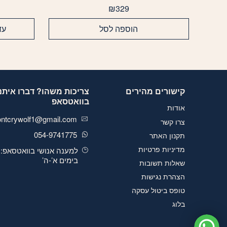
₪
329
הוספה לסל
עד
קישורים מהירים
צריכות משהו? דברו איתנו
בוואטסאפ
אודות
ontcrywolf1@gmail.com
צרו קשר
054-9741775
תקנון האתר
מדיניות פרטיות
למענה אנושי בוואטסאפ:
בימים א’-ה’
שאלות תשובות
הצהרת נגישות
טופס ביטול עסקה
בלוג