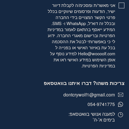
אני מאשר/ת ומסכימ/ה לקבלת דיוור
ישיר, הודעות ופרסומים שיווקיים בכלל
פרטי הקשר המצויים בידי החברה
ובכלל זה דוא"ל, WhatsApp ו- SMS.
המידע ייאסף בהתאם לאמור
במדיניות
הפרטיות
וברישום מאגרי החברה. ידוע
לי כי באפשרותי לבטל את ההסכמה
בכל עת באיזור האישי או בפנייה ל
Hello@woooolf.com
למידע נוסף על
אופן השימוש במידע האישי ראו את
במדיניות הפרטיות
.
צריכות משהו? דברו איתנו בוואטסאפ
dontcrywolf1@gmail.com
054-9741775
למענה אנושי בוואטסאפ:
בימים א’-ה’