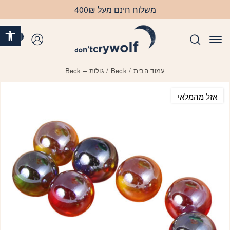
בחזרה למעלה
Skip to Content
משלוח חינם מעל 400₪
פתח 
0
התחברות
עמוד הבית
/
Beck
/ גולות – Beck
אזל מהמלאי