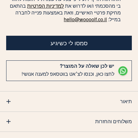
בי מהסכמתי ו/או לדרוש את
למדיניות הפרטיות
בהתאם
מחיקת פרטיי האישיים, וזאת באמצעות פנייה לחברה
במייל:
hello@woooolf.co.il
סמסו לי כשיגיע
יש לכן שאלה על המוצר?
לחצו כאן, וכנסו לצ׳אט בווטסאפ למענה אנושי!
תיאור
משלוחים והחזרות