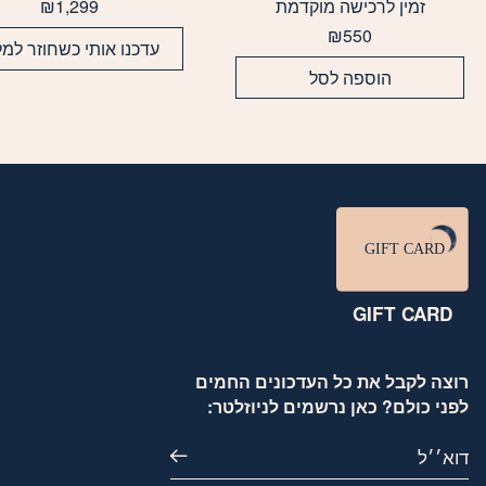
זה
זמין לרכישה מוקדמת
1,299
₪
יש
₪
550
עדכנו אותי כשחוזר למל
מספר
הוספה לסל
סוגים.
ניתן
לבחור
את
האפשרויות
בעמוד
המוצר
GIFT CARD
רוצה לקבל את כל העדכונים החמים
לפני כולם? כאן נרשמים לניוזלטר:
דוא׳׳ל