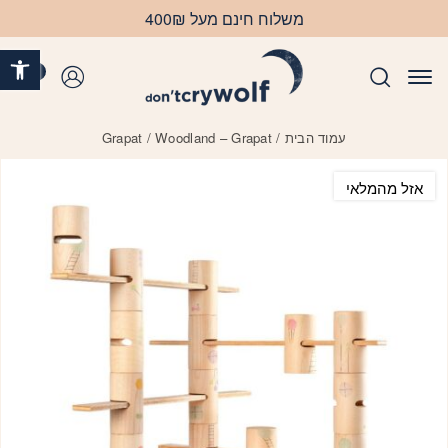
בחזרה למעלה
Skip to Content
משלוח חינם מעל 400₪
פתח 
0
התחברות
עמוד הבית
/
/ Woodland – Grapat
Grapat
אזל מהמלאי