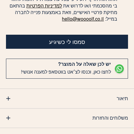
בי מהסכמתי ו/או לדרוש את
למדיניות הפרטיות
בהתאם
מחיקת פרטיי האישיים, וזאת באמצעות פנייה לחברה
במייל:
hello@woooolf.co.il
סמסו לי כשיגיע
יש לכן שאלה על המוצר?
לחצו כאן, וכנסו לצ׳אט בווטסאפ למענה אנושי!
תיאור
משלוחים והחזרות