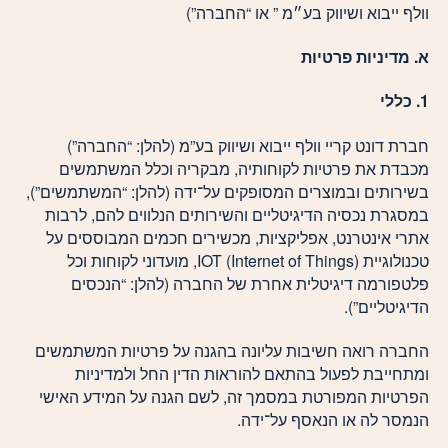
וולף ייבוא ושיווק בע״מ ” או “החברה”)
א. מדיניות פרטיות
1. כללי
חברת דונט קריי וולף ייבוא ושיווק בע”מ (להלן: “החברה”)
מכבדת את פרטיות לקוחותיה, מבקריה וכלל המשתמשים
בשירותים ובמוצרים המסופקים על־ידה (להלן: “המשתמשים”),
במסגרת נכסיה הדיגיטליים והשירותים הנלווים להם, לרבות
אתרי אינטרנט, אפליקציות, מכשירים חכמים המבוססים על
טכנולוגיית IOT (Internet of Things), מועדוני לקוחות וכל
פלטפורמה דיגיטלית אחרת של החברה (להלן: “הנכסים
הדיגיטליים”).
החברה רואה חשיבות עליונה בהגנה על פרטיות המשתמשים
ומתחייבת לפעול בהתאם להוראות הדין החל ולמדיניות
הפרטיות המפורטת במסמך זה, לשם הגנה על המידע האישי
הנמסר לה או הנאסף על־ידה.