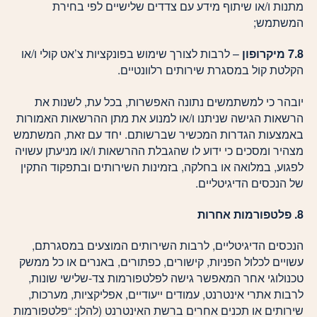
מתנות ו/או שיתוף מידע עם צדדים שלישיים לפי בחירת
המשתמש;
7.8 מיקרופון
– לרבות לצורך שימוש בפונקציות צ’אט קולי ו/או
הקלטת קול במסגרת שירותים רלוונטיים.
יובהר כי למשתמשים נתונה האפשרות, בכל עת, לשנות את
הרשאות הגישה שניתנו ו/או למנוע את מתן ההרשאות האמורות
באמצעות הגדרות המכשיר שברשותם. יחד עם זאת, המשתמש
מצהיר ומסכים כי ידוע לו שהגבלת ההרשאות ו/או מניעתן עשויה
לפגוע, במלואה או בחלקה, בזמינות השירותים ובתפקוד התקין
של הנכסים הדיגיטליים.
8. פלטפורמות אחרות
הנכסים הדיגיטליים, לרבות השירותים המוצעים במסגרתם,
עשויים לכלול הפניות, קישורים, כפתורים, באנרים או כל ממשק
טכנולוגי אחר המאפשר גישה לפלטפורמות צד-שלישי שונות,
לרבות אתרי אינטרנט, עמודים ייעודיים, אפליקציות, מערכות,
שירותים או תכנים אחרים ברשת האינטרנט (להלן: “פלטפורמות