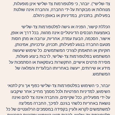
צד-שלישי”). יובהר, כי פלטפורמות צד-שלישי אינן מופעלות,
מנוהלות או מבוקרות על-ידי החברה, והחברה אינה שולטת
בפעילותן, בתכניהן, במדיניותן או באופן ניהולם.
הכללת קישור, הפניה או גישה לפלטפורמות צד-שלישי
באמצעות הנכסים הדיגיטליים אינה מהווה, בכל דרך או אופן,
אישור, הסכמה, הבעת עמדה, אחריות, ערובה או מתן חסות
מטעם החברה בנוגע לפעילותן, תכניהן, עדכניותן, אמינותן,
חוקיותן או התאמתן לצורכי המשתמשים. כל שימוש שיעשה
המשתמש בפלטפורמות צד-שלישי, לרבות ביצוע פעולות,
מסירת פרטים אישיים, התקשרות בעסקאות או הסתמכות על
מידע או שירותים, ייעשה באחריותו הבלעדית והמלאה של
המשתמש.
יובהר, כי השימוש בפלטפורמות צד-שלישי כפוף אך ורק לתנאי
השימוש, למדיניות הפרטיות ולכל מסמך מחייב אחר שיקבעו
על-ידי מפעיליהן, ככל שקיימים, והחברה אינה צד להם ואינה
נושאת באחריות כלשהי בגינם. לפיכך, החברה ממליצה
למשתמשים לקרוא ולעיין בקפידה במסמכים הרלוונטיים של כל
פלטפורמת צד-שלישי, לרבות תנאי השימוש ומדיניות הפרטיות