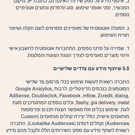
ב. איסוף מידע על ספק שירותי האינטרנט, כתובת IP, מיקום
המכשיר, זמני ואופני שימוש, סוג הדפדפן ונתונים אנונימיים
נוספים.
ג. הפעלה אוטומטית של מאפיינים מסוימים לשם הקלה ושיפור
חוויית השימוש.
ד. שמירה על פרטי טפסים, התחברות אוטומטית לחשבון אישי
וזיהוי מוצרים מועדפים לצורך הצגת הצעות והמלצות.
5.5 שיתוף מידע עם צדדים שלישיים
החברה רשאית לעשות שימוש בכלי פרסום צד שלישי
המוטמעים בנכסים הדיגיטליים, לרבות Google Analytics,
AdSense, Doubleclick, Facebook ,mflow, Zcredit, dialog,
flashy, gia delivery, matat, וכלים נוספים המתעדכנים מעת
לעת. שימוש בכלים אלו מאפשר הצגת תכנים ופרסומות
מותאמים אישית, כולל יצירת קהלים מותאמים (Custom
Audiences) וקהלים דומים (Lookalike Audiences). החברה
רשאית לשתף מידע עם ספקי השירותים הללו ולקבל מהם מידע