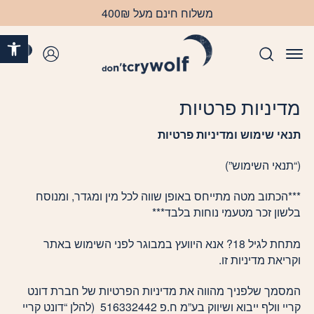
בחזרה למעלה
Skip to Content
משלוח חינם מעל 400₪
פתח 
0
התחברות
מדיניות פרטיות
תנאי שימוש ומדיניות פרטיות
(“תנאי השימוש”)
***הכתוב מטה מתייחס באופן שווה לכל מין ומגדר, ומנוסח
בלשון זכר מטעמי נוחות בלבד***
מתחת לגיל 18? אנא היוועץ במבוגר לפני השימוש באתר
וקריאת מדיניות זו.
המסמך שלפניך מהווה את מדיניות הפרטיות של חברת דונט
קריי וולף ייבוא ושיווק בע”מ ח.פ 516332442 (להלן “דונט קריי