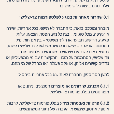
שלה, טרם ביצוע כל שימוש בה.
8.1
שחרור מאחריות בנוגע לפלטפורמות צד-שלישי
מובהר ומוסכם בזאת, כי החברה לא תישא בכל אחריות, ישירה
או עקיפה, מכל סוג ומין, בגין כל נזק, הפסד, הוצאה, עלות,
פגיעה, דרישה, תביעה או הליך משפטי – בין אם חוזי, נזיקי,
סטטוטורי או אחר – שייגרמו למשתמש ו/או לצד שלישי כלשהו,
כתוצאה או בקשר עם שימוש המשתמש בפלטפורמות
צד-שלישי, הסתמכות על תוכנן, התקשרות עם מי ממפעיליהן או
צדדים קשורים אליהן, או עקב פעולה ו/או מחדל של מי מהם.
למען הסר ספק, החברה לא תישא בכל אחריות ביחס ל:
8.1.1 תכנים, שירותים או מוצרים
המוצעים, ניתנים או
מפורסמים בפלטפורמות צד-שלישי.
8.1.2 פרטיות ואבטחת מידע
בפלטפורמות צד-שלישי, לרבות
איסוף, אחסון, שימוש או העברה של נתוני המשתמשים.