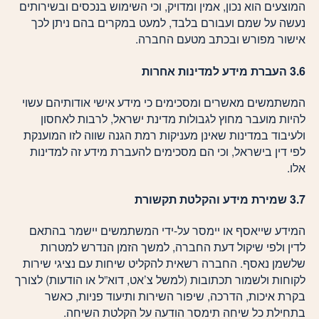
המוצעים הוא נכון, אמין ומדויק, וכי השימוש בנכסים ובשירותים
נעשה על שמם ועבורם בלבד, למעט במקרים בהם ניתן לכך
אישור מפורש ובכתב מטעם החברה.
3.6 העברת מידע למדינות אחרות
המשתמשים מאשרים ומסכימים כי מידע אישי אודותיהם עשוי
להיות מועבר מחוץ לגבולות מדינת ישראל, לרבות לאחסון
ולעיבוד במדינות שאינן מעניקות רמת הגנה שווה לזו המוענקת
לפי דין בישראל, וכי הם מסכימים להעברת מידע זה למדינות
אלו.
3.7 שמירת מידע והקלטת תקשורת
המידע שייאסף או יימסר על-ידי המשתמשים יישמר בהתאם
לדין ולפי שיקול דעת החברה, למשך הזמן הנדרש למטרות
שלשמן נאסף. החברה רשאית להקליט שיחות עם נציגי שירות
לקוחות ולשמור תכתובות (למשל צ’אט, דוא”ל או הודעות) לצורך
בקרת איכות, הדרכה, שיפור השירות ותיעוד פניות, כאשר
בתחילת כל שיחה תימסר הודעה על הקלטת השיחה.