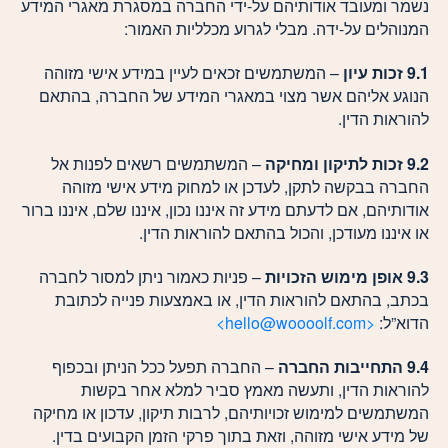
נשמר ומעובד אודותיהם על-ידי החברה במסגרת מאגרי המידע
המנוהלים על-ידה. מבלי לגרוע מכלליות האמור:
9.1 זכות עיון
– המשתמשים זכאים לעיין במידע אישי מזוהה
הנוגע אליהם אשר מצוי במאגרי המידע של החברה, בהתאם
להוראות הדין.
9.2 זכות לתיקון ומחיקה
– המשתמשים רשאים לפנות אל
החברה בבקשה לתקן, לעדכן או למחוק מידע אישי מזוהה
אודותיהם, אם לדעתם מידע זה איננו נכון, איננו שלם, איננו ברור
או איננו מעודכן, והכול בהתאם להוראות הדין.
9.3 אופן מימוש הזכויות
– פניות כאמור ניתן למסור לחברה
בכתב, בהתאם להוראות הדין, או באמצעות פנייה לכתובת
הדוא”ל:
<hello@woooolf.com>
9.4 התחייבות החברה
– החברה תפעל ככל הניתן ובכפוף
להוראות הדין, ותעשה מאמץ סביר למלא אחר בקשות
המשתמשים למימוש זכויותיהם, לרבות תיקון, עדכון או מחיקה
של מידע אישי מזוהה, וזאת בתוך פרקי הזמן הקבועים בדין.