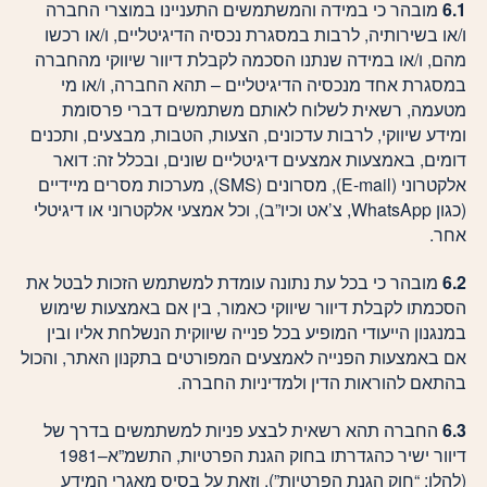
6.1
מובהר כי במידה והמשתמשים התעניינו במוצרי החברה
ו/או בשירותיה, לרבות במסגרת נכסיה הדיגיטליים, ו/או רכשו
מהם, ו/או במידה שנתנו הסכמה לקבלת דיוור שיווקי מהחברה
במסגרת אחד מנכסיה הדיגיטליים – תהא החברה, ו/או מי
מטעמה, רשאית לשלוח לאותם משתמשים דברי פרסומת
ומידע שיווקי, לרבות עדכונים, הצעות, הטבות, מבצעים, ותכנים
דומים, באמצעות אמצעים דיגיטליים שונים, ובכלל זה: דואר
אלקטרוני (E-mail), מסרונים (SMS), מערכות מסרים מיידיים
(כגון WhatsApp, צ’אט וכיו”ב), וכל אמצעי אלקטרוני או דיגיטלי
אחר.
6.2
מובהר כי בכל עת נתונה עומדת למשתמש הזכות לבטל את
הסכמתו לקבלת דיוור שיווקי כאמור, בין אם באמצעות שימוש
במנגנון הייעודי המופיע בכל פנייה שיווקית הנשלחת אליו ובין
אם באמצעות הפנייה לאמצעים המפורטים בתקנון האתר, והכול
בהתאם להוראות הדין ולמדיניות החברה.
6.3
החברה תהא רשאית לבצע פניות למשתמשים בדרך של
דיוור ישיר כהגדרתו בחוק הגנת הפרטיות, התשמ”א–1981
(להלן: “חוק הגנת הפרטיות”), וזאת על בסיס מאגרי המידע