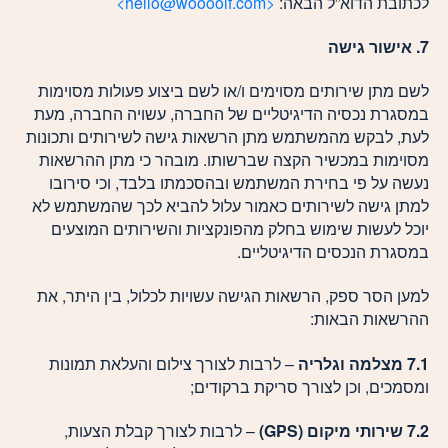
לכתובת הדוא”ל הבאה:
<hello@woooolf.com>
7. אישור גישה
לשם מתן שירותים מסוימים ו/או לשם ביצוע פעולות מסוימות
במסגרת נכסיה הדיגיטליים של החברה, עשויה החברה, מעת
לעת, לבקש מהמשתמש מתן הרשאות גישה לשירותים ותכונות
מסוימות במכשיר הקצה שברשותו. מובהר כי מתן ההרשאות
נעשה על פי בחירת המשתמש ובהסכמתו בלבד, וכי סירובו
למתן גישה לשירותים כאמור עלול להביא לכך שהמשתמש לא
יוכל לעשות שימוש בחלק מהפונקציות והשירותים המוצעים
במסגרת הנכסים הדיגיטליים.
למען הסר ספק, הרשאות הגישה עשויות לכלול, בין היתר, את
ההרשאות הבאות:
7.1 מצלמה וגלריה
– לרבות לצורך צילום והעלאת תמונות
ומסמכים, וכן לצורך סריקת ברקודים;
7.2 שירותי מיקום (
GPS
)
– לרבות לצורך קבלת הצעות,