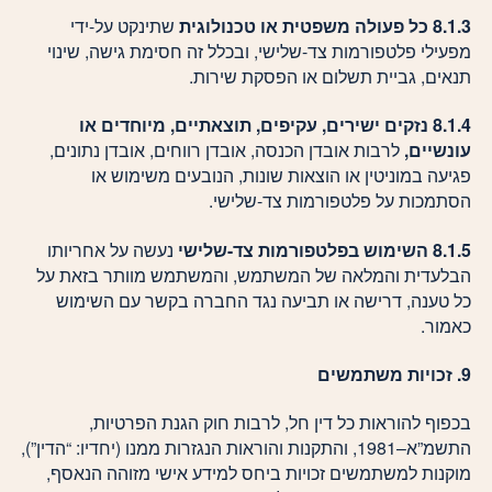
8.1.3 כל פעולה משפטית או טכנולוגית
שתינקט על-ידי
מפעילי פלטפורמות צד-שלישי, ובכלל זה חסימת גישה, שינוי
תנאים, גביית תשלום או הפסקת שירות.
8.1.4 נזקים ישירים, עקיפים, תוצאתיים, מיוחדים או
עונשיים,
לרבות אובדן הכנסה, אובדן רווחים, אובדן נתונים,
פגיעה במוניטין או הוצאות שונות, הנובעים משימוש או
הסתמכות על פלטפורמות צד-שלישי.
8.1.5 השימוש בפלטפורמות צד-שלישי
נעשה על אחריותו
הבלעדית והמלאה של המשתמש, והמשתמש מוותר בזאת על
כל טענה, דרישה או תביעה נגד החברה בקשר עם השימוש
כאמור.
9. זכויות משתמשים
בכפוף להוראות כל דין חל, לרבות חוק הגנת הפרטיות,
התשמ”א–1981, והתקנות והוראות הנגזרות ממנו (יחדיו: “הדין”),
מוקנות למשתמשים זכויות ביחס למידע אישי מזוהה הנאסף,