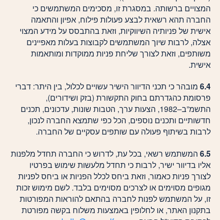
המצויים ברשותה. במסגרת זו, מסכימים המשתמשים כי
החברה תהא רשאית לבצע פעולות פילוח, אפיון והתאמה
אישית של פניותיה השיווקיות, וזאת בהתבסס על מידע המצוי
אצלה, לרבות שיוך המשתמשים לקבוצות בעלות מאפיינים
משותפים, וזאת לצורך שליחת פניות ממוקדות ומותאמות
אישית.
6.4
מובהר כי תכני הדיוור הישיר עשויים לכלול, בין היתר: דברי
פרסומת כהגדרתם בחוק התקשורת (בזק ושידורים),
התשמ”ב–1982, הצעות ערך, הטבות שונות, עדכונים, תכנים
חדשותיים ותכנים נוספים, הכל כפי שתמצא החברה לנכון,
לרבות בשיתוף פעולה עם שותפים עסקיים של החברה.
6.5
המשתמש רשאי, בכל עת, לדרוש כי החברה תחדל מלפנות
אליו בדיוור ישיר, לרבות כי תחדל מלעשות שימוש בפרטיו
לצורך פניות כאמור, וזאת ביחס לכלל הפניות או ביחס לפניות
מגופים מסוימים או לצרכים מסוימים בלבד. לשם מימוש זכות
זו, על המשתמש לפנות לחברה בהתאם להוראות המפורטות
בתקנון האתר, או לחלופין באמצעות משלוח בקשה מפורטת