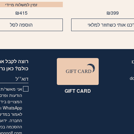
זמין למשלוח מיידי
₪
415
₪
399
כנו אותי כשחוזר למלאי
הוספה לסל
רוצה לקבל את
כולם? כאן נר
d
דוא׳׳ל
אני מאשר/ת ו
GIFT CARD
הודעות ופרסו
המצויים בידי
לאמור
במדינ
החברה. ידוע 
ההסכמה בכל ע
oooolf.com