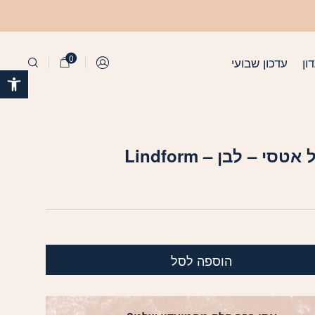
0
ון
עדכון שבועי
התחברות
פתח 
סי – לבן – Lindform
הוספה לסל