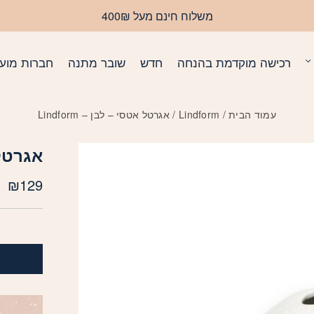
משלוח חינם מעל 400₪
רכישה מוקדמת בהנחה
חדש
שובר מתנה
חברות מועד
עמוד הבית
/
Lindform
/ אגרטל אטסי – לבן – Lindform
אגרטל אט
₪
129