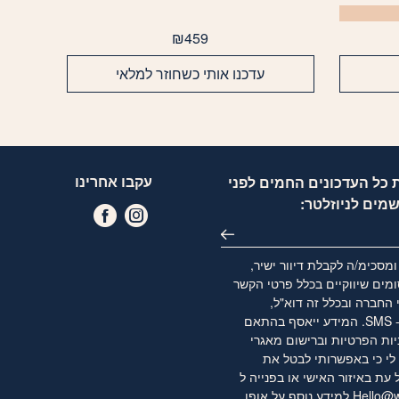
₪
459
עדכנו אותי כשחוזר למלאי
עקבו אחרינו
 כל העדכונים החמים לפני
שמים לניוזלטר:
מסכימ/ה לקבלת דיוור ישיר,
מים שיווקיים בכלל פרטי הקשר
 החברה ובכלל זה דוא"ל,
WhatsApp ו- SMS. המידע ייאסף בהתאם
יות הפרטיות
וברישום מאגרי
לי כי באפשרותי לבטל את
ת באיזור האישי או בפנייה ל
Hello@w
למידע נוסף על אופן