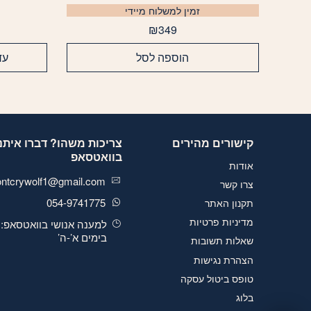
זמין למשלוח מיידי
₪
349
הוספה לסל
עד
קישורים מהירים
צריכות משהו? דברו איתנו
בוואטסאפ
אודות
ontcrywolf1@gmail.com
צרו קשר
054-9741775
תקנון האתר
מדיניות פרטיות
למענה אנושי בוואטסאפ:
בימים א’-ה’
שאלות תשובות
הצהרת נגישות
טופס ביטול עסקה
בלוג