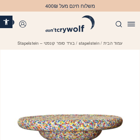
בחזרה למעלה
Skip to Content
משלוח חינם מעל 400₪
פתח 
0
התחברות
עמוד הבית
/
stapelstein
/ בורד סופר קונפטי – Stapelstein