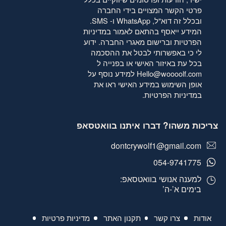
פרטי הקשר המצויים בידי החברה
ובכלל זה דוא"ל, WhatsApp ו- SMS.
המידע ייאסף בהתאם לאמור
במדיניות
הפרטיות
וברישום מאגרי החברה. ידוע
לי כי באפשרותי לבטל את ההסכמה
בכל עת באיזור האישי או בפנייה ל
Hello@woooolf.com
למידע נוסף על
אופן השימוש במידע האישי ראו את
במדיניות הפרטיות
.
צריכות משהו? דברו איתנו בוואטסאפ
dontcrywolf1@gmail.com
054-9741775
למענה אנושי בוואטסאפ:
בימים א’-ה’
אודות
צרו קשר
תקנון האתר
מדיניות פרטיות