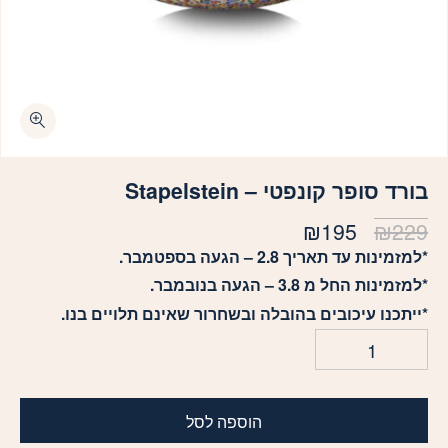
כמות בורד סופר קונפטי - Stapelstein
בורד סופר קונפטי – Stapelstein
המחיר
המחיר
₪
195
₪
229
המקורי
הנוכחי
*למזמינות עד תאריך 2.8 – הגעה בספטמבר.
היה:
הוא:
*למזמינות החל מ 3.8 – הגעה בנובמבר.
₪195.
₪229.
*ייתכנו עיכובים בהובלה ובשחרור שאינם תלויים בנו.
הוספה לסל