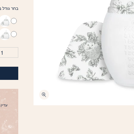
בחר גודל ב
עדיין ל