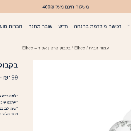
כמות בקבוק טרטי
משלוח חינם מעל 400₪
רכישה מוקדמת בהנחה
חדש
שובר מתנה
חברות מועד
עמוד הבית
/
Elhee
/ בקבוק טרטין אפור – Elhee
בקבוק ט
–
₪
199
*למוצר זה צ
*ייתכנו עיכ
*שימו לב: במ
מתוך מלאי ה