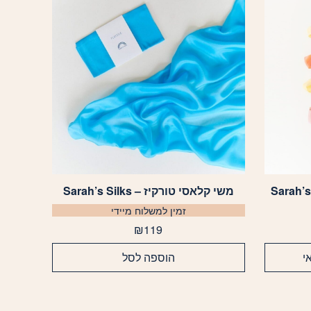
משי קלאסי טורקיז – Sarah’s Silks
זמין למשלוח מיידי
₪
119
י
הוספה לסל