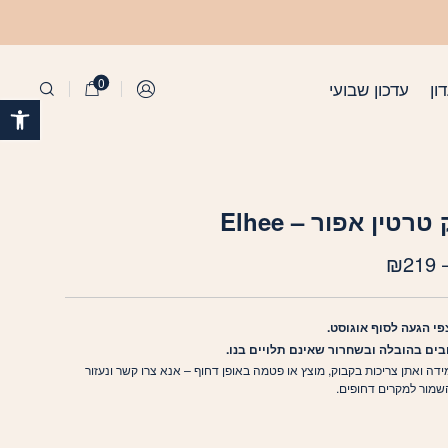
ן אפור - Elhee
0
ון
עדכון שבועי
התחברות
פתח 
רטין אפור – Elhee
טווח
₪
219
מחירים:
פי הגעה לסוף אוגוסט.
עד
ובים בהובלה ובשחרור שאינם תלויים בנו.
ידה ואתן צריכות בקבוק, מוצץ או פטמה באופן דחוף – אנא צרו קשר ונעזור
שמור למקרים דחופים.