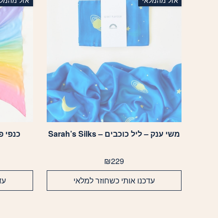
אזל מהמלאי
אזל מהמלא
משי ענק – ליל כוכבים – Sarah’s Silks
כנפי פרפר 
₪
229
עדכנו אותי כשחוזר למלאי
עד