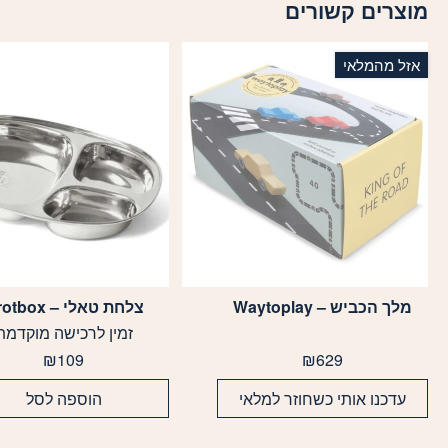
מוצרים קשורים
אזל מהמלאי
מלך הכביש – Waytoplay
צלחת טאלי – Brotbox
זמין לרכישה מוקדמת
₪
109
₪
629
עדכנו אותי כשחוזר למלאי
הוספה לסל