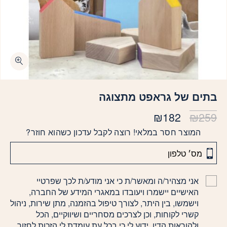
בתים של גראפט מתצוגה
המחיר
המחיר
₪
182
₪
259
המקורי
הנוכחי
המוצר חסר במלאי! רוצה לקבל עדכון כשהוא חוזר?
היה:
הוא:
₪182.
₪259.
אני מצהיר/ה ומאשר/ת כי אני מודע/ת לכך שפרטיי
האישיים יישמרו ויעובדו במאגרי המידע של החברה,
וישמשו, בין היתר, לצורך טיפול בהזמנה, מתן שירות, ניהול
קשרי לקוחות, וכן לצרכים מסחריים ושיווקיים, הכל
ולהוראות הדין. ידוע לי כי בכל עת עומדת לי הזכות לחזור