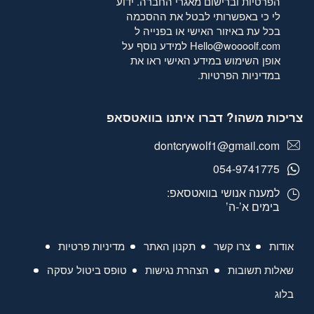
הפרטיות
וברישום מאגרי החברה. ידוע
לי כי באפשרותי לבטל את ההסכמה
בכל עת באיזור האישי או בפנייה ל
Hello@woooolf.com
למידע נוסף על
אופן השימוש במידע האישי ראו את
במדיניות הפרטיות
.
צריכות משהו? דברו איתנו בוואטסאפ
dontcrywolf1@gmail.com
054-9741775
למענה אנושי בוואטסאפ:
בימים א’-ה’
אודות
צרו קשר
תקנון האתר
מדיניות פרטיות
שאלות תשובות
הצהרת נגישות
טופס ביטול עסקה
בלוג