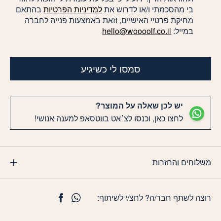
בי מהסכמתי ו/או לדרוש את
למדיניות הפרטיות
בהתאם
מחיקת פרטיי האישיים, וזאת באמצעות פנייה לחברה
במייל:
hello@woooolf.co.il
סמסו לי כשיגיע
יש לכן שאלה על המוצר?
לחצו כאן, וכנסו לצ׳אט בווטסאפ למענה אנושי!
משלוחים והחזרות
רוצה לשתף חבר/ה? לחצ/י לשיתוף: