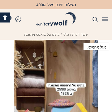
בחזרה למעלה
Skip to Content
משלוח חינם מעל 400₪
פתח 
0
התחברות
עמוד הבית
/
כללי
/ בתים של גראפט מתצוגה
אזל מהמלאי