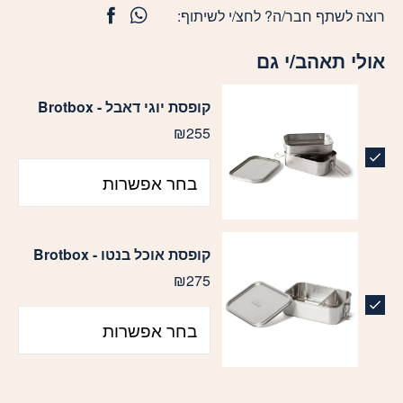
רוצה לשתף חבר/ה? לחצ/י לשיתוף:
אולי תאהב/י גם
pa_with-without-engraving
קופסת יוגי דאבל - Brotbox
₪
255
pa_with-without-engraving
קופסת אוכל בנטו - Brotbox
₪
275