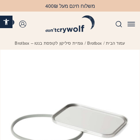
בחזרה למעלה
Skip to Content
משלוח חינם מעל 400₪
פתח 
0
התחברות
עמוד הבית
/
Brotbox
/ גומיית סיליקון לקופסת בנטו – Brotbox