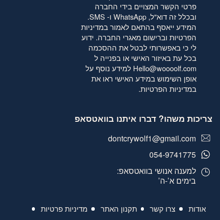
פרטי הקשר המצויים בידי החברה
ובכלל זה דוא"ל, WhatsApp ו- SMS.
המידע ייאסף בהתאם לאמור
במדיניות
הפרטיות
וברישום מאגרי החברה. ידוע
לי כי באפשרותי לבטל את ההסכמה
בכל עת באיזור האישי או בפנייה ל
Hello@woooolf.com
למידע נוסף על
אופן השימוש במידע האישי ראו את
במדיניות הפרטיות
.
צריכות משהו? דברו איתנו בוואטסאפ
dontcrywolf1@gmail.com
054-9741775
למענה אנושי בוואטסאפ:
בימים א’-ה’
אודות
צרו קשר
תקנון האתר
מדיניות פרטיות