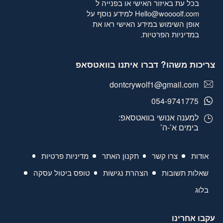
בכל עת באיזור האישי או בפנייה ל
Hello@woooolf.com
למידע נוסף על
אופן השימוש במידע האישי ראו את
במדיניות הפרטיות
.
צריכות משהו? דברו איתנו בוואטסאפ
dontcrywolf1@gmail.com
054-9741775
למענה אנושי בוואטסאפ:
בימים א’-ה’
אודות
צרו קשר
תקנון האתר
מדיניות פרטיות
שאלות תשובות
הצהרת נגישות
טופס ביטול עסקה
בלוג
עקבו אחרינו