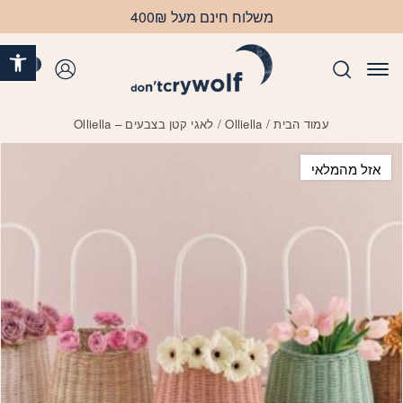
בחזרה למעלה
Skip to Content
משלוח חינם מעל 400₪
פתח 
0
התחברות
עמוד הבית
/
Olliella
/ לאגי קטן בצבעים – Olliella
אזל מהמלאי