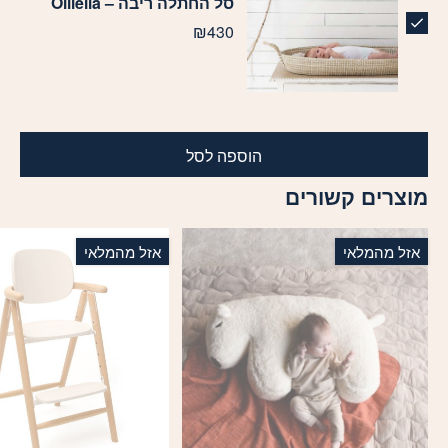
סל החתלה ריבה – Olliella
₪
430
הוספה לסל
מוצרים קשורים
אזל מהמלאי
אזל מהמלאי