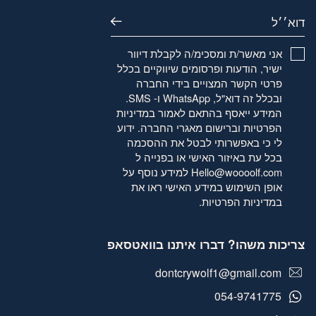
דוא׳׳ל
אני מאשר/ת ומסכימ/ה לקבלת דיוור
ישיר, הודעות ופרסומים שיווקיים בכלל
פרטי הקשר המצויים בידי החברה
ובכלל זה דוא"ל, WhatsApp ו- SMS.
המידע ייאסף בהתאם לאמור
במדיניות
הפרטיות
וברישום מאגרי החברה. ידוע
לי כי באפשרותי לבטל את ההסכמה
בכל עת באיזור האישי או בפנייה ל
Hello@woooolf.com
למידע נוסף על
אופן השימוש במידע האישי ראו את
במדיניות הפרטיות
.
צריכות משהו? דברו איתנו בוואטסאפ
dontcrywolf1@gmail.com
054-9741775