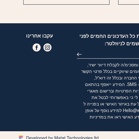
עקבו אחרינו
 כל העדכונים החמים לפני
שמים לניוזלטר:
מסכימ/ה לקבלת דיוור ישיר,
מים שיווקיים בכלל פרטי הקשר
 החברה ובכלל זה דוא"ל,
WhatsApp ו- SMS. המידע ייאסף בהתאם
יות הפרטיות
וברישום מאגרי
לי כי באפשרותי לבטל את
ת באיזור האישי או בפנייה ל
Hello@w
למידע נוסף על אופן
ע האישי ראו את
במדיניות
Developed by Matat Technologies ltd