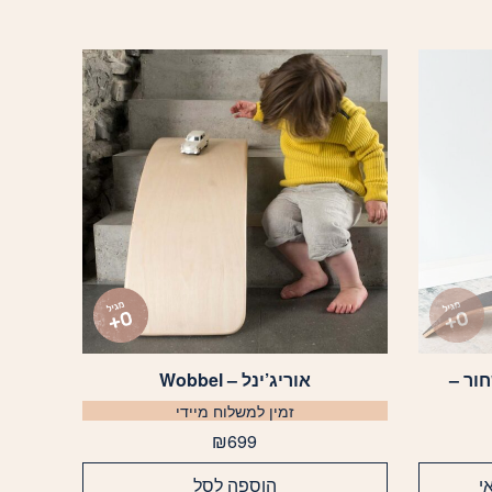
ור –
אוריג’ינל – Wobbel
זמין למשלוח מיידי
₪
699
י
הוספה לסל