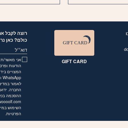
רוצה לקבל את
כולם? כאן נר
d
דוא׳׳ל
אני מאשר/ת ו
GIFT CARD
הודעות ופרסו
המצויים בידי
לאמור
במדינ
החברה. ידוע 
ההסכמה בכל ע
oooolf.com
השימוש במיד
הפרטיות
.