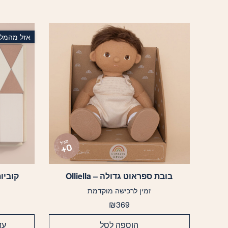
אזל מהמלא
בובת ספראוט גדולה – Olliella
קוביות בנ
זמין לרכישה מוקדמת
₪
369
הוספה לסל
עד