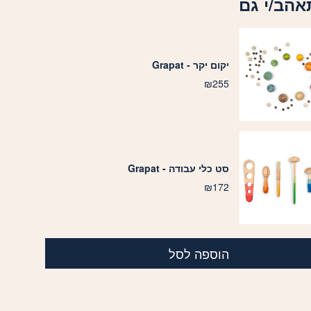
אהב/י גם
יקום יקר - Grapat
₪
255
סט כלי עבודה - Grapat
₪
172
הוספה לסל