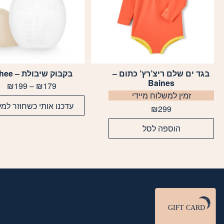
בגד ים שלם ריצ’רץ’ כתום –
בקבוק שיבולת – Elhee
למוצר
למוצר
Baines
זה
זה
טוו
₪
199
–
₪
179
מח
זמין למשלוח מיידי
יש
יש
עדכנו אותי כשחוזר למל
מספר
מספר
₪
299
עד
סוגים.
סוגים.
הוספה לסל
ניתן
ניתן
לבחור
לבחור
את
את
האפשרויות
האפשרויות
בעמוד
בעמוד
המוצר
המוצר