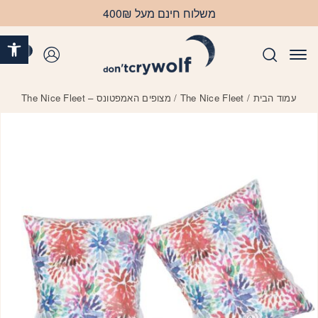
בחזרה למעלה
Skip to Content
משלוח חינם מעל 400₪
פתח 
0
התחברות
עמוד הבית
/
The Nice Fleet
/ מצופים האמפטונס – The Nice Fleet