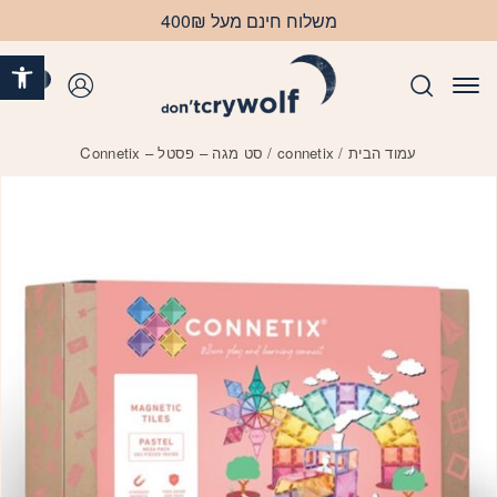
בחזרה למעלה
Skip to Content
משלוח חינם מעל 400₪
פתח 
0
התחברות
עמוד הבית
/
connetix
/ סט מגה – פסטל – Connetix