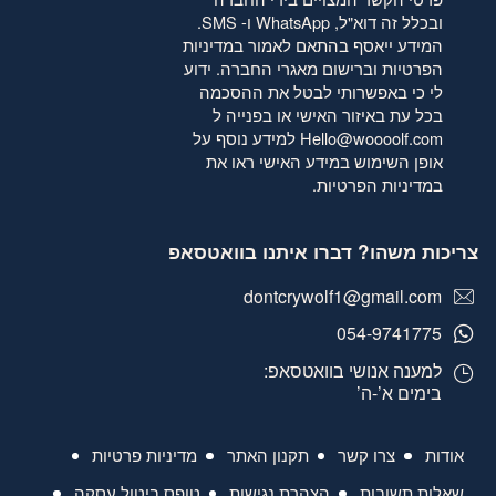
ובכלל זה דוא"ל, WhatsApp ו- SMS.
המידע ייאסף בהתאם לאמור
במדיניות
הפרטיות
וברישום מאגרי החברה. ידוע
לי כי באפשרותי לבטל את ההסכמה
בכל עת באיזור האישי או בפנייה ל
Hello@woooolf.com
למידע נוסף על
אופן השימוש במידע האישי ראו את
במדיניות הפרטיות
.
צריכות משהו? דברו איתנו בוואטסאפ
dontcrywolf1@gmail.com
054-9741775
למענה אנושי בוואטסאפ:
בימים א’-ה’
אודות
צרו קשר
תקנון האתר
מדיניות פרטיות
שאלות תשובות
הצהרת נגישות
טופס ביטול עסקה