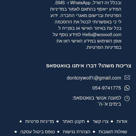
ובכלל זה דוא"ל, WhatsApp ו- SMS.
המידע ייאסף בהתאם לאמור
במדיניות
הפרטיות
וברישום מאגרי החברה. ידוע
לי כי באפשרותי לבטל את ההסכמה
בכל עת באיזור האישי או בפנייה ל
Hello@woooolf.com
למידע נוסף על
אופן השימוש במידע האישי ראו את
במדיניות הפרטיות
.
צריכות משהו? דברו איתנו בוואטסאפ
dontcrywolf1@gmail.com
054-9741775
למענה אנושי בוואטסאפ:
בימים א’-ה’
אודות
צרו קשר
תקנון האתר
מדיניות פרטיות
שאלות תשובות
הצהרת נגישות
טופס ביטול עסקה