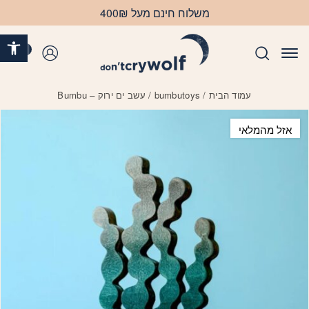
בחזרה למעלה
Skip to Content
משלוח חינם מעל 400₪
פתח 
0
התחברות
עמוד הבית
/
bumbutoys
/ עשב ים ירוק – Bumbu
אזל מהמלאי