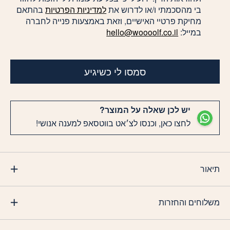
בי מהסכמתי ו/או לדרוש את
למדיניות הפרטיות
בהתאם
מחיקת פרטיי האישיים, וזאת באמצעות פנייה לחברה
במייל:
hello@woooolf.co.il
סמסו לי כשיגיע
יש לכן שאלה על המוצר?
לחצו כאן, וכנסו לצ׳אט בווטסאפ למענה אנושי!
תיאור
משלוחים והחזרות