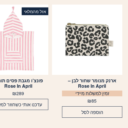
אזל מהמלאי
ארנק מנומר שחור לבן –
פונצ’ו מגבת פסים תות
למוצר
Rose In April
Rose In April
זה
זמין למשלוח מיידי
289
₪
יש
מספר
₪
85
עדכנו אותי כשחוזר למל
סוגים.
הוספה לסל
ניתן
לבחור
את