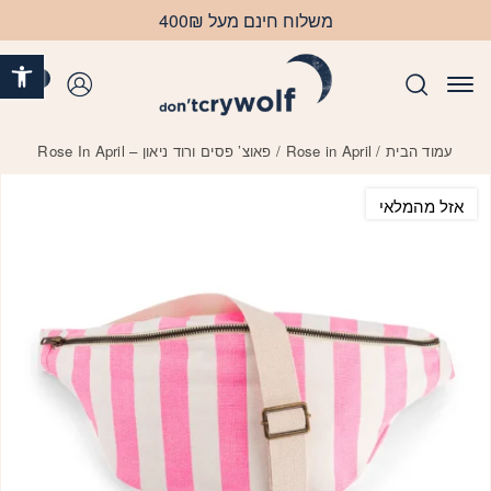
בחזרה למעלה
Skip to Content
משלוח חינם מעל 400₪
פתח 
0
התחברות
עמוד הבית
/
Rose in April
/ פאוצ’ פסים ורוד ניאון – Rose In April
אזל מהמלאי