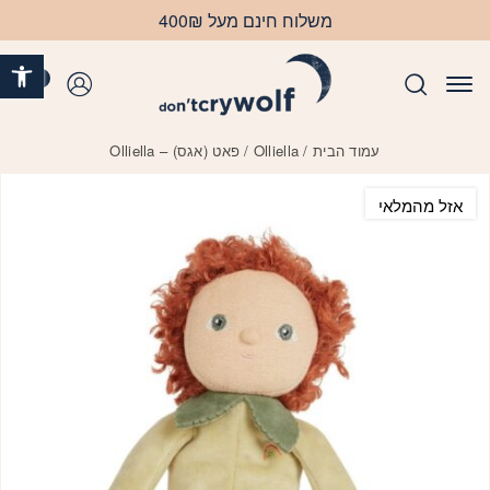
בחזרה למעלה
Skip to Content
משלוח חינם מעל 400₪
פתח 
0
התחברות
עמוד הבית
/
Olliella
/ פאט (אגס) – Olliella
אזל מהמלאי