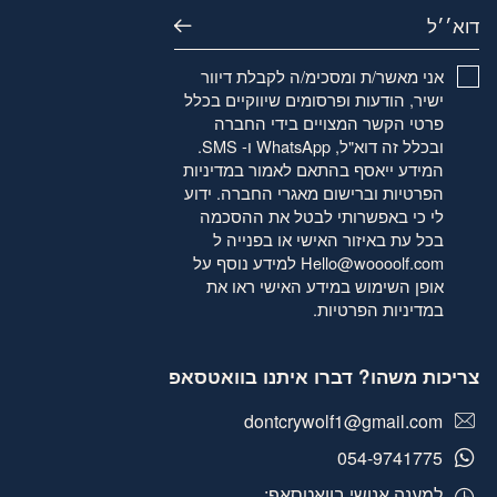
דוא׳׳ל
אני מאשר/ת ומסכימ/ה לקבלת דיוור
ישיר, הודעות ופרסומים שיווקיים בכלל
פרטי הקשר המצויים בידי החברה
ובכלל זה דוא"ל, WhatsApp ו- SMS.
המידע ייאסף בהתאם לאמור
במדיניות
הפרטיות
וברישום מאגרי החברה. ידוע
לי כי באפשרותי לבטל את ההסכמה
בכל עת באיזור האישי או בפנייה ל
Hello@woooolf.com
למידע נוסף על
אופן השימוש במידע האישי ראו את
במדיניות הפרטיות
.
צריכות משהו? דברו איתנו בוואטסאפ
dontcrywolf1@gmail.com
054-9741775
למענה אנושי בוואטסאפ: