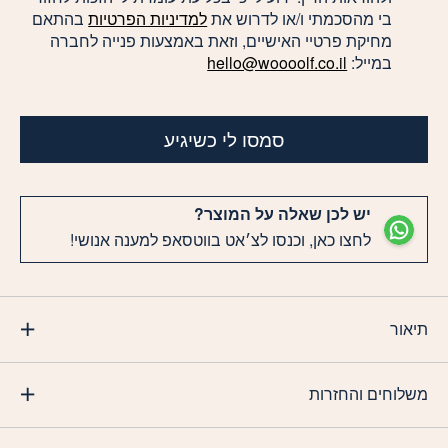
בי מהסכמתי ו/או לדרוש את
למדיניות הפרטיות
בהתאם
מחיקת פרטיי האישיים, וזאת באמצעות פנייה לחברה
במייל:
hello@woooolf.co.il
סמסו לי כשיגיע
יש לכן שאלה על המוצר?
לחצו כאן, וכנסו לצ׳אט בווטסאפ למענה אנושי!
תיאור
משלוחים והחזרות