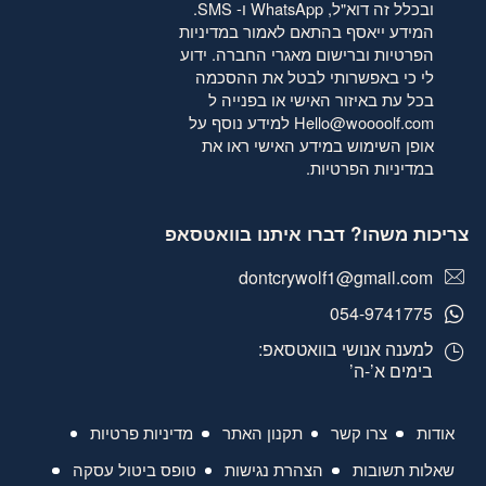
ובכלל זה דוא"ל, WhatsApp ו- SMS.
המידע ייאסף בהתאם לאמור
במדיניות
הפרטיות
וברישום מאגרי החברה. ידוע
לי כי באפשרותי לבטל את ההסכמה
בכל עת באיזור האישי או בפנייה ל
Hello@woooolf.com
למידע נוסף על
אופן השימוש במידע האישי ראו את
במדיניות הפרטיות
.
צריכות משהו? דברו איתנו בוואטסאפ
dontcrywolf1@gmail.com
054-9741775
למענה אנושי בוואטסאפ:
בימים א’-ה’
אודות
צרו קשר
תקנון האתר
מדיניות פרטיות
שאלות תשובות
הצהרת נגישות
טופס ביטול עסקה