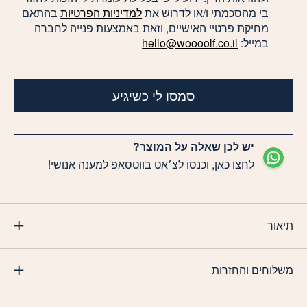
בי מהסכמתי ו/או לדרוש את
למדיניות הפרטיות
בהתאם
מחיקת פרטיי האישיים, וזאת באמצעות פנייה לחברה
במייל:
hello@woooolf.co.il
סמסו לי כשיגיע
יש לכן שאלה על המוצר?
לחצו כאן, וכנסו לצ׳אט בווטסאפ למענה אנושי!
תיאור
משלוחים והחזרות