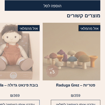
הוספה לסל
מוצרים קשורים
אזל מהמלאי
אזל מהמלאי
פטריות – Raduga Grez
בובת פינאט גדולה – Olliella
₪
369
₪
359
עדכנו אותי כשחוזר למלאי
עדכנו אותי כשחוזר למל