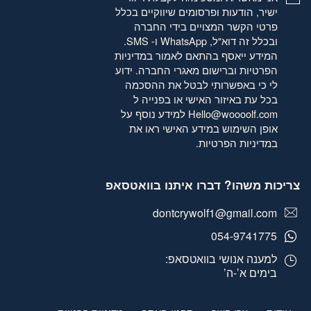
ישיר, הודעות ופרסומים שיווקיים בכלל
פרטי הקשר המצויים בידי החברה
ובכלל זה דוא"ל, WhatsApp ו- SMS.
המידע ייאסף בהתאם לאמור
במדיניות
הפרטיות
וברישום מאגרי החברה. ידוע
לי כי באפשרותי לבטל את ההסכמה
בכל עת באיזור האישי או בפנייה ל
Hello@woooolf.com
למידע נוסף על
אופן השימוש במידע האישי ראו את
במדיניות הפרטיות
.
צריכות משהו? דברו איתנו בוואטסאפ
dontcrywolf1@gmail.com
054-9741775
למענה אנושי בוואטסאפ:
בימים א’-ה’