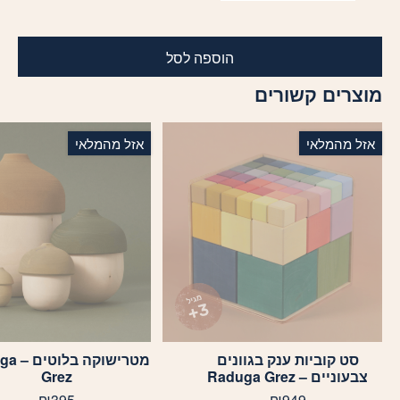
הוספה לסל
מוצרים קשורים
אזל מהמלאי
אזל מהמלאי
סט קוביות ענק בגוונים
מטרישוקה
צבעוניים – Raduga Grez
Grez
₪
395
₪
949