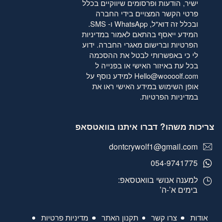
ישיר, הודעות ופרסומים שיווקיים בכלל
פרטי הקשר המצויים בידי החברה
ובכלל זה דוא"ל, WhatsApp ו- SMS.
המידע ייאסף בהתאם לאמור
במדיניות
הפרטיות
וברישום מאגרי החברה. ידוע
לי כי באפשרותי לבטל את ההסכמה
בכל עת באיזור האישי או בפנייה ל
Hello@woooolf.com
למידע נוסף על
אופן השימוש במידע האישי ראו את
במדיניות הפרטיות
.
צריכות משהו? דברו איתנו בוואטסאפ
dontcrywolf1@gmail.com
054-9741775
למענה אנושי בוואטסאפ:
בימים א’-ה’
אודות
צרו קשר
תקנון האתר
מדיניות פרטיות