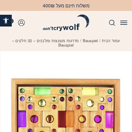
בחזרה למעלה
Skip to Content
משלוח חינם מעל 400₪
פתח 
0
התחברות
עמוד הבית
/
Bauspiel
/ מדרגות מנצנצות ומלבנים – 32 חלקים –
Bauspiel