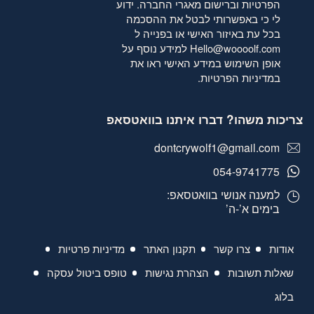
הפרטיות
וברישום מאגרי החברה. ידוע
לי כי באפשרותי לבטל את ההסכמה
בכל עת באיזור האישי או בפנייה ל
Hello@woooolf.com
למידע נוסף על
אופן השימוש במידע האישי ראו את
במדיניות הפרטיות
.
צריכות משהו? דברו איתנו בוואטסאפ
dontcrywolf1@gmail.com
054-9741775
למענה אנושי בוואטסאפ:
בימים א’-ה’
אודות
צרו קשר
תקנון האתר
מדיניות פרטיות
שאלות תשובות
הצהרת נגישות
טופס ביטול עסקה
בלוג