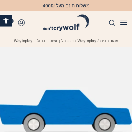
בחזרה למעלה
Skip to Content
משלוח חינם מעל 400₪
פתח 
0
התחברות
עמוד הבית
/
Waytoplay
/ רכב הלוך ושוב – כחול – Waytoplay