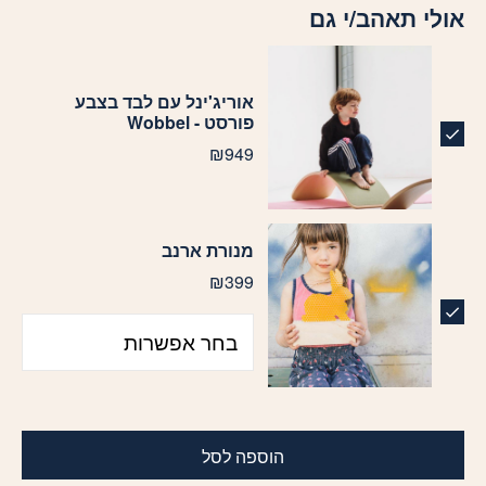
אולי תאהב/י גם
אוריג'ינל עם לבד בצבע
פורסט - Wobbel
₪
949
pa_בחר-י-צבע
מנורת ארנב
₪
399
הוספה לסל