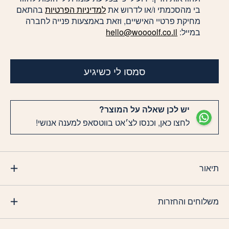
בי מהסכמתי ו/או לדרוש את
למדיניות הפרטיות
בהתאם
מחיקת פרטיי האישיים, וזאת באמצעות פנייה לחברה
במייל:
hello@woooolf.co.il
סמסו לי כשיגיע
יש לכן שאלה על המוצר?
לחצו כאן, וכנסו לצ׳אט בווטסאפ למענה אנושי!
תיאור
משלוחים והחזרות