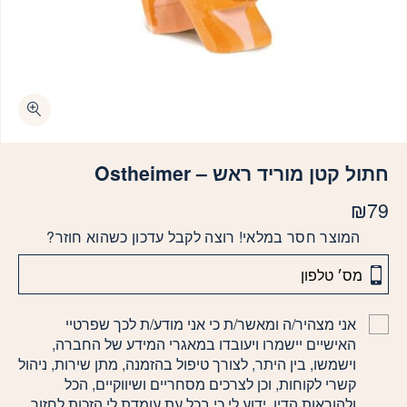
חתול קטן מוריד ראש – Ostheimer
₪
79
המוצר חסר במלאי! רוצה לקבל עדכון כשהוא חוזר?
אני מצהיר/ה ומאשר/ת כי אני מודע/ת לכך שפרטיי
האישיים יישמרו ויעובדו במאגרי המידע של החברה,
וישמשו, בין היתר, לצורך טיפול בהזמנה, מתן שירות, ניהול
קשרי לקוחות, וכן לצרכים מסחריים ושיווקיים, הכל
ולהוראות הדין. ידוע לי כי בכל עת עומדת לי הזכות לחזור