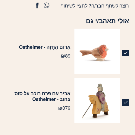
רוצה לשתף חבר/ה? לחצ/י לשיתוף:
אולי תאהב/י גם
אָדוֹם הַחֲזֶה - Ostheimer
₪
89
אביר עם פרח רוכב על סוס
צהוב - Ostheimer
₪
379