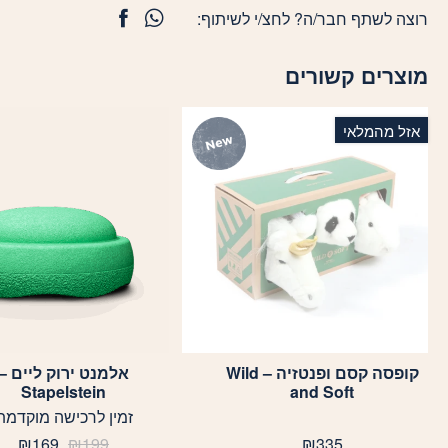
רוצה לשתף חבר/ה? לחצ/י לשיתוף:
מוצרים קשורים
אזל מהמלאי
קופסה קסם ופנטזיה – Wild
אלמנט ירוק ליים –
Stapelstein
and Soft
זמין לרכישה מוקדמת
המחיר
המח
₪
169
₪
199
₪
335