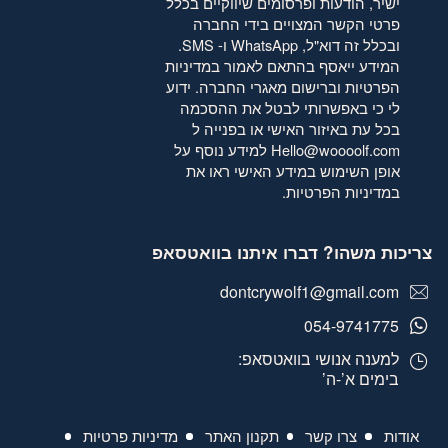
ישיר, הודעות ופרסומים שיווקיים בכלל
פרטי הקשר המצויים בידי החברה
ובכלל זה דוא"ל, WhatsApp ו- SMS.
המידע ייאסף בהתאם לאמור
במדיניות
הפרטיות
וברישום מאגרי החברה. ידוע
לי כי באפשרותי לבטל את ההסכמה
בכל עת באיזור האישי או בפנייה ל
Hello@woooolf.com
למידע נוסף על
אופן השימוש במידע האישי ראו את
במדיניות הפרטיות
.
צריכות משהו? דברו איתנו בוואטסאפ
dontcrywolf1@gmail.com
054-9741775
למענה אנושי בוואטסאפ:
בימים א’-ה’
אודות
צרו קשר
תקנון האתר
מדיניות פרטיות