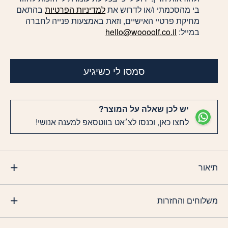
בי מהסכמתי ו/או לדרוש את
למדיניות הפרטיות
בהתאם
מחיקת פרטיי האישיים, וזאת באמצעות פנייה לחברה
במייל:
hello@woooolf.co.il
סמסו לי כשיגיע
יש לכן שאלה על המוצר?
לחצו כאן, וכנסו לצ׳אט בווטסאפ למענה אנושי!
תיאור
משלוחים והחזרות