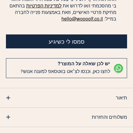
בי מהסכמתי ו/או לדרוש את
למדיניות הפרטיות
בהתאם
מחיקת פרטיי האישיים, וזאת באמצעות פנייה לחברה
במייל:
hello@woooolf.co.il
סמסו לי כשיגיע
יש לכן שאלה על המוצר?
לחצו כאן, וכנסו לצ׳אט בווטסאפ למענה אנושי!
תיאור
משלוחים והחזרות