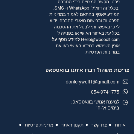
פרטי הקשר המצויים בידי החברה
ובכלל זה דוא"ל, WhatsApp ו- SMS.
המידע ייאסף בהתאם לאמור
במדיניות
הפרטיות
וברישום מאגרי החברה. ידוע
לי כי באפשרותי לבטל את ההסכמה
בכל עת באיזור האישי או בפנייה ל
Hello@woooolf.com
למידע נוסף על
אופן השימוש במידע האישי ראו את
במדיניות הפרטיות
.
צריכות משהו? דברו איתנו בוואטסאפ
dontcrywolf1@gmail.com
054-9741775
למענה אנושי בוואטסאפ:
בימים א’-ה’
אודות
צרו קשר
תקנון האתר
מדיניות פרטיות