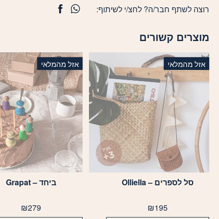
רוצה לשתף חבר/ה? לחצ/י לשיתוף:
מוצרים קשורים
אזל מהמלאי
אזל מהמלאי
סל לספרים – Olliella
ביחד – Grapat
₪
279
₪
195