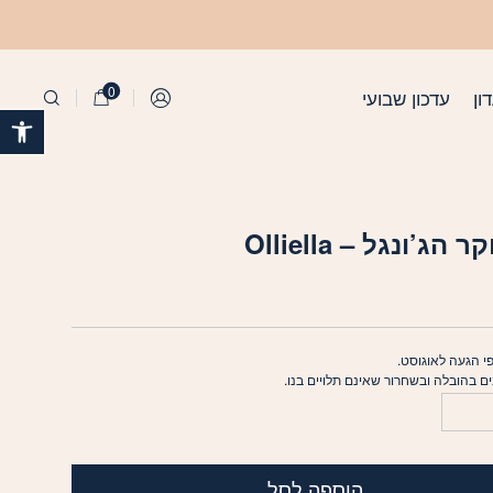
נגל - Olliella
0
ון
עדכון שבועי
התחברות
פתח 
הג’ונגל – Olliella
י הגעה לאוגוסט.
בים בהובלה ובשחרור שאינם תלויים בנו.
הוספה לסל