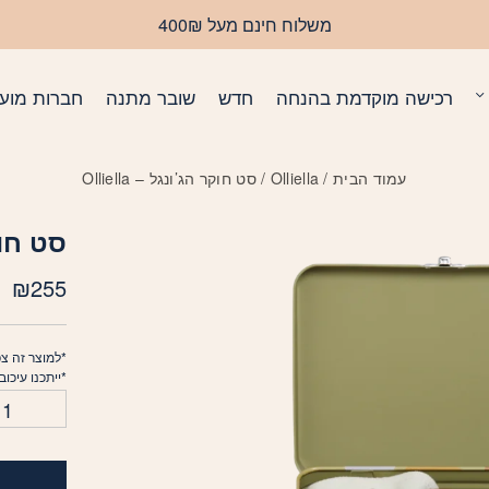
כמות סט חוקר הג'ו
משלוח חינם מעל 400₪
רכישה מוקדמת בהנחה
חדש
שובר מתנה
חברות מועד
עמוד הבית
/
Olliella
/ סט חוקר הג’ונגל – Olliella
סט חוקר 
₪
255
*למוצר זה צפ
*ייתכנו עיכו