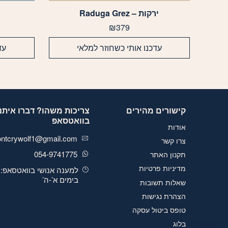
ירקות – Raduga Grez
₪
379
עדכנו אותי כשחוזר למלאי
עד
קישורים מהירים
צריכות משהו? דברו איתנו
בוואטסאפ
אודות
ontcrywolf1@gmail.com
צרו קשר
054-9741775
תקנון האתר
מדיניות פרטיות
למענה אנושי בוואטסאפ:
בימים א’-ה’
שאלות תשובות
הצהרת נגישות
טופס ביטול עסקה
בלוג