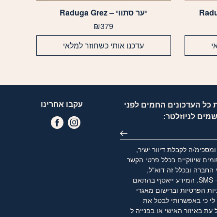
יער סתווי – Raduga Grez
₪
379
י
עדכנו אותי כשחוזר למלאי
עקבו אחרינו
 כל העדכונים החמים לפני
שמים לניוזלטר:
מסכימ/ה לקבלת דיוור ישיר,
מים שיווקיים בכלל פרטי הקשר
 החברה ובכלל זה דוא"ל,
WhatsApp ו- SMS. המידע ייאסף בהתאם
יות הפרטיות
וברישום מאגרי
לי כי באפשרותי לבטל את
ת באיזור האישי או בפנייה ל