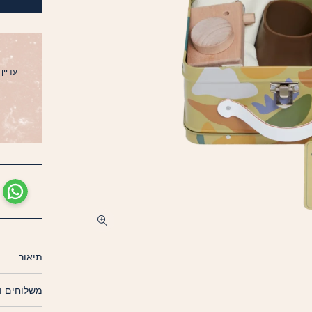
עדיין ל
תיאור
משלוחים ו