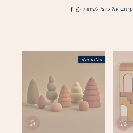
ף חבר/ה? לחצ/י לשיתוף:
אזל מהמלאי