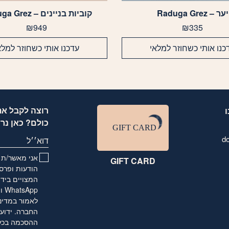
יער – Raduga Grez
קוביות בניינים – Raduga Grez
₪
949
₪
335
כנו אותי כשחוזר למלאי
עדכנו אותי כשחוזר למלא
רוצה לקבל את
כולם? כאן נר
d
דוא׳׳ל
אני מאשר/ת ו
GIFT CARD
הודעות ופרסו
המצויים בידי
לאמור
במדינ
החברה. ידוע 
ההסכמה בכל ע