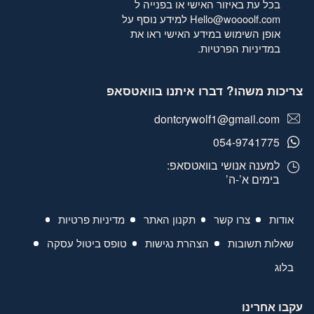
בכל עת באיזור האישי או בפנייה ל
Hello@woooolf.com
למידע נוסף על
אופן השימוש במידע האישי ראו את
במדיניות הפרטיות
.
צריכות משהו? דברו איתנו בוואטסאפ
dontcrywolf1@gmail.com
054-9741775
למענה אנושי בוואטסאפ:
בימים א’-ה’
אודות
צרו קשר
תקנון האתר
מדיניות פרטיות
שאלות תשובות
הצהרת נגישות
טופס ביטול עסקה
בלוג
עקבו אחרינו