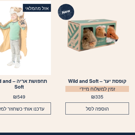
אזל מהמלאי
קופסת יער – Wild and Soft
תחפושת אריה –
Soft
זמין למשלוח מיידי
₪
549
₪
335
הוספה לסל
עדכנו אותי כשחוזר למל