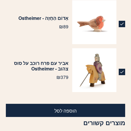
אָדוֹם הַחֲזֶה - Ostheimer
₪
89
אביר עם פרח רוכב על סוס
צהוב - Ostheimer
₪
379
הוספה לסל
מוצרים קשורים