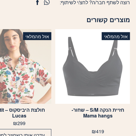
רוצה לשתף חבר/ה? לחצ/י לשיתוף:
מוצרים קשורים
אזל מהמלאי
אזל מהמלאי
חזיית הנקה S/M – שחור-
חולצת היב
למוצר
Lucas
Mama hangs
זה
₪
299
יש
מספר
₪
419
עדכנו אותי כשחוזר למל