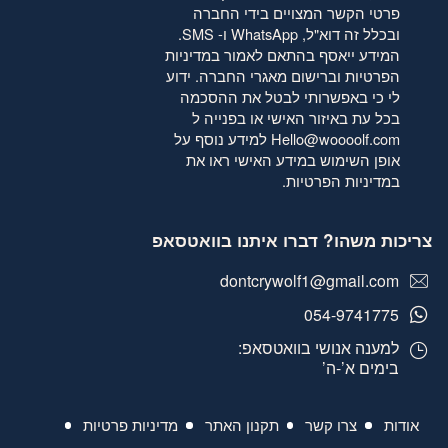
פרטי הקשר המצויים בידי החברה
ובכלל זה דוא"ל, WhatsApp ו- SMS.
המידע ייאסף בהתאם לאמור
במדיניות
הפרטיות
וברישום מאגרי החברה. ידוע
לי כי באפשרותי לבטל את ההסכמה
בכל עת באיזור האישי או בפנייה ל
Hello@woooolf.com
למידע נוסף על
אופן השימוש במידע האישי ראו את
במדיניות הפרטיות
.
צריכות משהו? דברו איתנו בוואטסאפ
dontcrywolf1@gmail.com
054-9741775
למענה אנושי בוואטסאפ:
בימים א’-ה’
אודות
צרו קשר
תקנון האתר
מדיניות פרטיות