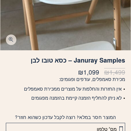
Januray Samples – כסא טובו לבן
המחיר
המחיר
₪
1,099
₪
1,499
המקורי
הנוכחי
מכירת סאמפלים, עודפים ופגומים:
היה:
הוא:
אין החזרות והחלפות על מוצרים ממכירת סאמפלים
₪1,099.
₪1,499.
לא ניתן להחליף הזמנה קיימת בהזמנה מפגומים
המוצר חסר במלאי! רוצה לקבל עדכון כשהוא חוזר?