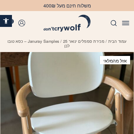
בחזרה למעלה
Skip to Content
משלוח חינם מעל 400₪
פתח 
0
התחברות
עמוד הבית
/
מכירת סמפלים ינואר 25
/ Januray Samples – כסא טובו
לבן
אזל מהמלאי