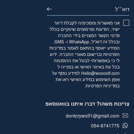
דוא׳׳ל
אני מאשר/ת ומסכימ/ה לקבלת דיוור
ישיר, הודעות ופרסומים שיווקיים בכלל
פרטי הקשר המצויים בידי החברה
ובכלל זה דוא"ל, WhatsApp ו- SMS.
המידע ייאסף בהתאם לאמור
במדיניות
הפרטיות
וברישום מאגרי החברה. ידוע
לי כי באפשרותי לבטל את ההסכמה
בכל עת באיזור האישי או בפנייה ל
Hello@woooolf.com
למידע נוסף על
אופן השימוש במידע האישי ראו את
במדיניות הפרטיות
.
צריכות משהו? דברו איתנו בוואטסאפ
dontcrywolf1@gmail.com
054-9741775