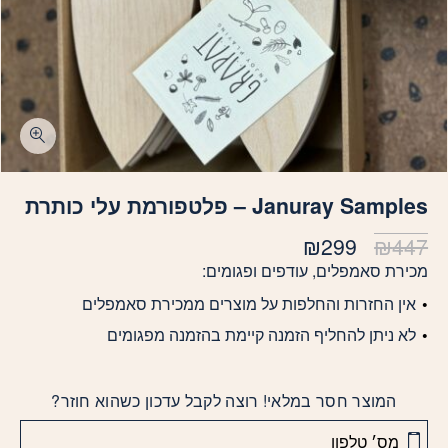
Januray Samples – פלטפורמת עלי כותרת
המחיר
המחיר
₪
299
₪
447
המקורי
הנוכחי
מכירת סאמפלים, עודפים ופגומים:
היה:
הוא:
אין החזרות והחלפות על מוצרים ממכירת סאמפלים
₪299.
₪447.
לא ניתן להחליף הזמנה קיימת בהזמנה מפגומים
המוצר חסר במלאי! רוצה לקבל עדכון כשהוא חוזר?