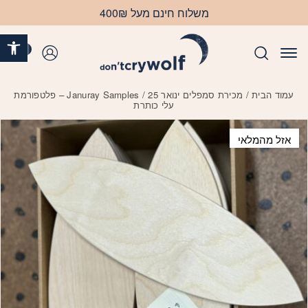
בחזרה למעלה
Skip to Content
משלוח חינם מעל 400₪
פתח 
0
התחברות
עמוד הבית
/
מכירת סמפלים ינואר 25
/ Januray Samples – פלטפורמת
עלי כותרת
אזל מהמלאי