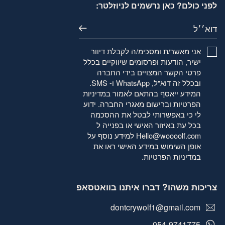
לפני כולם? כאן נרשמים לניוזלטר:
דוא׳׳ל
אני מאשר/ת ומסכימ/ה לקבלת דיוור
ישיר, הודעות ופרסומים שיווקיים בכלל
פרטי הקשר המצויים בידי החברה
ובכלל זה דוא"ל, WhatsApp ו- SMS.
המידע ייאסף בהתאם לאמור
במדיניות
הפרטיות
וברישום מאגרי החברה. ידוע
לי כי באפשרותי לבטל את ההסכמה
בכל עת באיזור האישי או בפנייה ל
Hello@woooolf.com
למידע נוסף על
אופן השימוש במידע האישי ראו את
במדיניות הפרטיות
.
צריכות משהו? דברו איתנו בוואטסאפ
dontcrywolf1@gmail.com
054-9741775