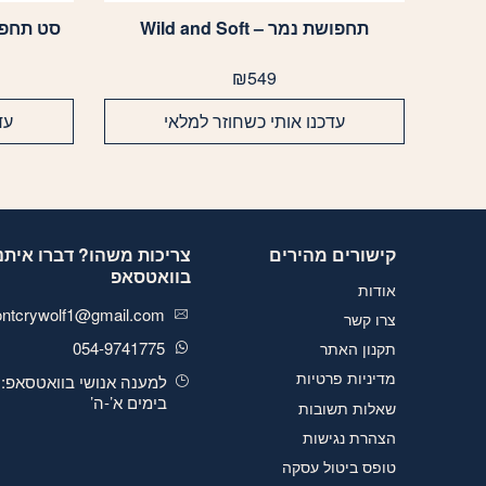
תחפושת נמר – Wild and Soft
₪
549
עדכנו אותי כשחוזר למלאי
עד
קישורים מהירים
צריכות משהו? דברו איתנו
בוואטסאפ
אודות
ontcrywolf1@gmail.com
צרו קשר
054-9741775
תקנון האתר
מדיניות פרטיות
למענה אנושי בוואטסאפ:
בימים א’-ה’
שאלות תשובות
הצהרת נגישות
טופס ביטול עסקה