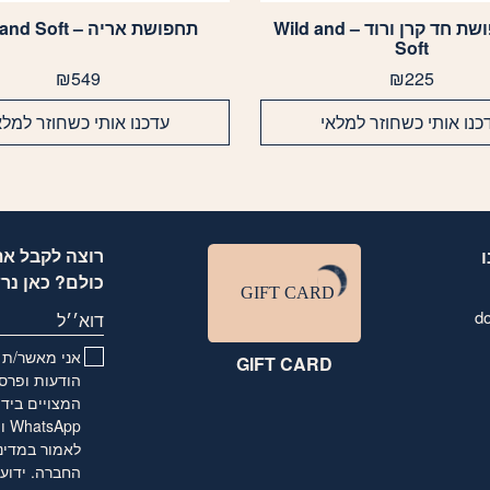
סט תחפושת חד קרן ורוד – Wild and
תחפושת אריה – Wild and Soft
Soft
₪
549
₪
225
כנו אותי כשחוזר למלאי
עדכנו אותי כשחוזר למלא
רוצה לקבל את
כולם? כאן נר
d
דוא׳׳ל
אני מאשר/ת ו
GIFT CARD
הודעות ופרסו
המצויים בידי
לאמור
במדינ
החברה. ידוע 