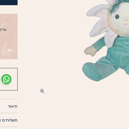
עדיין 
תיאור
משלוחים ו