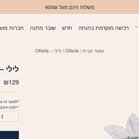
כמות לילי - Olliella
משלוח חינם מעל 400₪
רכישה מוקדמת בהנחה
חדש
שובר מתנה
חברות מועד
עמוד הבית
/
Olliella
/ לילי – Olliella
לילי – lliella
₪
129
*למוצר זה צפ
*ייתכנו עיכו