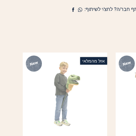
ף חבר/ה? לחצ/י לשיתוף:
אזל מהמלאי