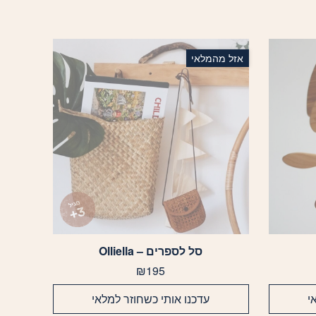
אזל מהמלאי
סל לספרים – Olliella
₪
195
י
עדכנו אותי כשחוזר למלאי