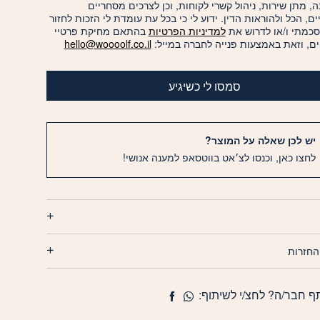
, מתן שירות, ניהול קשרי לקוחות, וכן לצרכים מסחריים
יים, הכל ולהוראות הדין. ידוע לי כי בכל עת עומדת לי הזכות לחזור
סכמתי ו/או לדרוש את
למדיניות הפרטיות
בהתאם מחיקת פרטיי
ם, וזאת באמצעות פנייה לחברה במייל:
hello@woooolf.co.il
סמסו לי כשיגיע
יש לכן שאלה על המוצר?
לחצו כאן, וכנסו לצ׳אט בווטסאפ למענה אנושי!
החזרות
ף חבר/ה? לחצ/י לשיתוף: