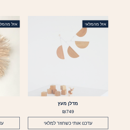
אזל מהמלאי
אזל מהמלא
מדלן מעץ
למוצר
זה
₪
749
יש
מספר
עדכנו אותי כשחוזר למלאי
עד
סוגים.