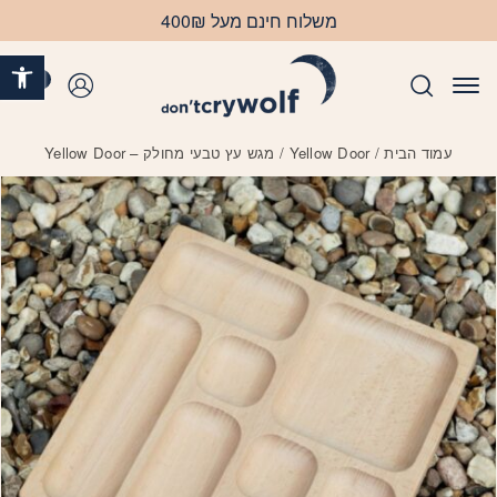
בחזרה למעלה
Skip to Content
משלוח חינם מעל 400₪
פתח 
0
התחברות
עמוד הבית
/
Yellow Door
/ מגש עץ טבעי מחולק – Yellow Door