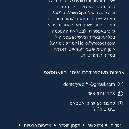
ישיר, הודעות ופרסומים שיווקיים בכלל
פרטי הקשר המצויים בידי החברה
ובכלל זה דוא"ל, WhatsApp ו- SMS.
המידע ייאסף בהתאם לאמור
במדיניות
הפרטיות
וברישום מאגרי החברה. ידוע
לי כי באפשרותי לבטל את ההסכמה
בכל עת באיזור האישי או בפנייה ל
Hello@woooolf.com
למידע נוסף על
אופן השימוש במידע האישי ראו את
במדיניות הפרטיות
.
צריכות משהו? דברו איתנו בוואטסאפ
dontcrywolf1@gmail.com
054-9741775
למענה אנושי בוואטסאפ:
בימים א’-ה’
אודות
צרו קשר
תקנון האתר
מדיניות פרטיות