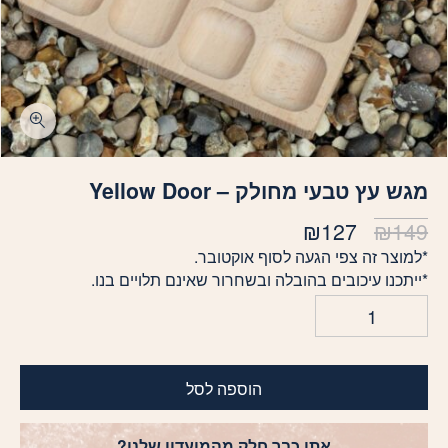
כמות מגש עץ טבעי מחולק - Yellow Door
מגש עץ טבעי מחולק – Yellow Door
המחיר
המחיר
₪
127
₪
149
המקורי
הנוכחי
*למוצר זה צפי הגעה לסוף אוקטובר.
היה:
הוא:
*ייתכנו עיכובים בהובלה ובשחרור שאינם תלויים בנו.
₪127.
₪149.
הוספה לסל
אתן כבר חלק מהמועדון שלנו?