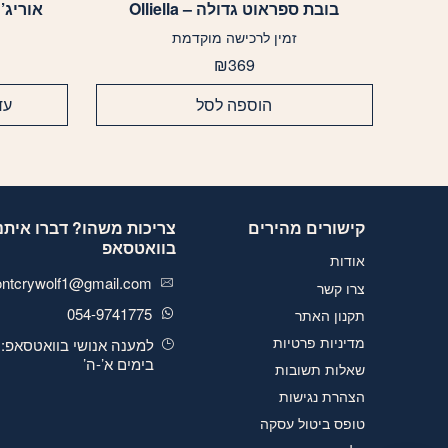
בובת ספראוט גדולה – Olliella
אוריג’
זמין לרכישה מוקדמת
₪
369
הוספה לסל
עד
קישורים מהירים
צריכות משהו? דברו איתנו
בוואטסאפ
אודות
ontcrywolf1@gmail.com
צרו קשר
054-9741775
תקנון האתר
מדיניות פרטיות
למענה אנושי בוואטסאפ:
בימים א’-ה’
שאלות תשובות
הצהרת נגישות
טופס ביטול עסקה