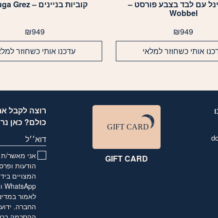
ינל עם לבד בצבע פורסט –
קוביות בניינים – Raduga Grez
Wobbel
₪
949
₪
949
כנו אותי כשחוזר למלאי
עדכנו אותי כשחוזר למלא
רוצה לקבל את
כולם? כאן נר
d
דוא׳׳ל
אני מאשר/ת ו
GIFT CARD
הודעות ופרסו
המצויים בידי
לאמור
במדינ
החברה. ידוע 
ההסכמה בכל ע