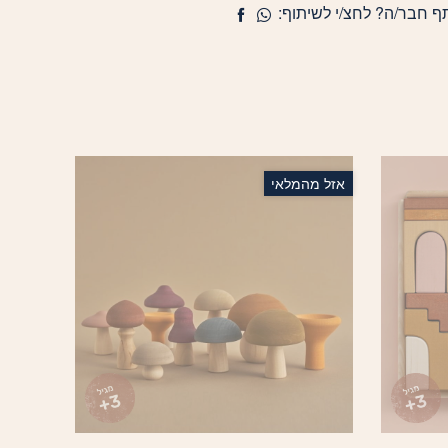
ף חבר/ה? לחצ/י לשיתוף:
אזל מהמלאי