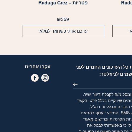
פטריות – Raduga Grez
₪
359
י
עדכנו אותי כשחוזר למלאי
עקבו אחרינו
 כל העדכונים החמים לפני
שמים לניוזלטר:
מסכימ/ה לקבלת דיוור ישיר,
מים שיווקיים בכלל פרטי הקשר
 החברה ובכלל זה דוא"ל,
WhatsApp ו- SMS. המידע ייאסף בהתאם
יות הפרטיות
וברישום מאגרי
לי כי באפשרותי לבטל את
ת באיזור האישי או בפנייה ל