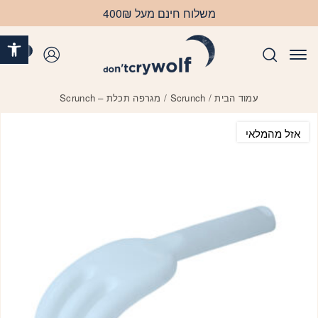
בחזרה למעלה
Skip to Content
משלוח חינם מעל 400₪
פתח 
0
התחברות
עמוד הבית
/
Scrunch
/ מגרפה תכלת – Scrunch
אזל מהמלאי