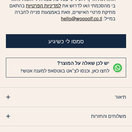
בי מהסכמתי ו/או לדרוש את
למדיניות הפרטיות
בהתאם
מחיקת פרטיי האישיים, וזאת באמצעות פנייה לחברה
במייל:
hello@woooolf.co.il
סמסו לי כשיגיע
יש לכן שאלה על המוצר?
לחצו כאן, וכנסו לצ׳אט בווטסאפ למענה אנושי!
תיאור
משלוחים והחזרות