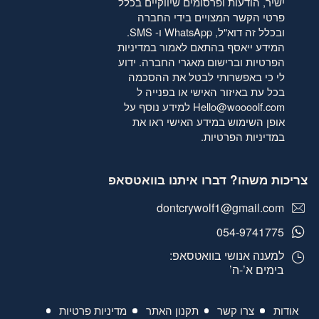
ישיר, הודעות ופרסומים שיווקיים בכלל
פרטי הקשר המצויים בידי החברה
ובכלל זה דוא"ל, WhatsApp ו- SMS.
המידע ייאסף בהתאם לאמור
במדיניות
הפרטיות
וברישום מאגרי החברה. ידוע
לי כי באפשרותי לבטל את ההסכמה
בכל עת באיזור האישי או בפנייה ל
Hello@woooolf.com
למידע נוסף על
אופן השימוש במידע האישי ראו את
במדיניות הפרטיות
.
צריכות משהו? דברו איתנו בוואטסאפ
dontcrywolf1@gmail.com
054-9741775
למענה אנושי בוואטסאפ:
בימים א’-ה’
אודות
צרו קשר
תקנון האתר
מדיניות פרטיות