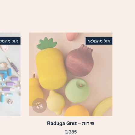
אזל מהמלאי
אזל מהמלא
פירות – Raduga Grez
₪
385