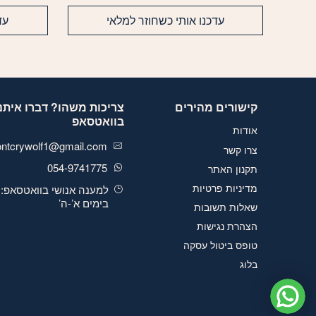
עדכנו אותי כשחוזר למלאי
עד
קישורים מהירים
צריכות משהו? דברו איתנו
בוואטסאפ
אודות
ontcrywolf1@gmail.com
צרו קשר
054-9741775
תקנון האתר
מדיניות פרטיות
למענה אנושי בוואטסאפ:
בימים א’-ה’
שאלות תשובות
הצהרת נגישות
טופס ביטול עסקה
בלוג