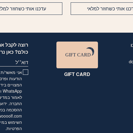
כנו אותי כשחוזר למלאי
עדכנו אותי כשחוזר למלא
רוצה לקבל את
כולם? כאן נר
d
דוא׳׳ל
אני מאשר/ת ו
GIFT CARD
הודעות ופרסו
המצויים בידי
לאמור
במדינ
החברה. ידוע 
ההסכמה בכל ע
oooolf.com
השימוש במיד
הפרטיות
.