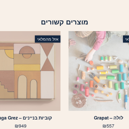
מוצרים קשורים
י
אזל מהמלאי
לולה – Grapat
קוביות בניינים – Raduga Grez
₪
949
₪
557