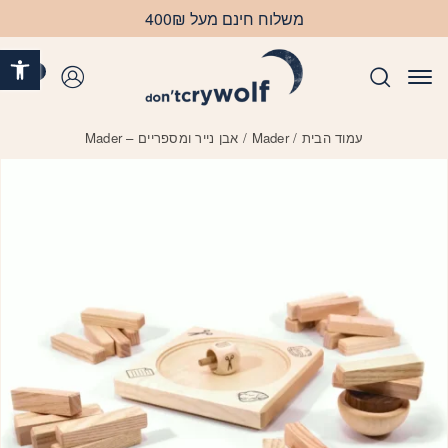
בחזרה למעלה
Skip to Content
משלוח חינם מעל 400₪
פתח 
0
התחברות
עמוד הבית
/
Mader
/ אבן נייר ומספריים – Mader