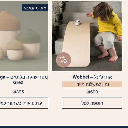
אזל מהמלאי
אוריג’ינל – Wobbel
מטרישוקה
Grez
זמין למשלוח מיידי
₪
395
₪
699
הוספה לסל
עדכנו אותי כשחוזר למל