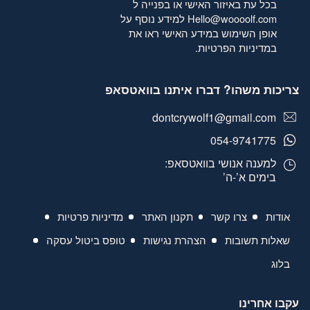
בכל עת באיזור האישי או בפנייה ל
Hello@woooolf.com
למידע נוסף על
אופן השימוש במידע האישי ראו את
במדיניות הפרטיות
.
צריכות משהו? דברו איתנו בוואטסאפ
dontcrywolf1@gmail.com
054-9741775
למענה אנושי בוואטסאפ:
בימים א’-ה’
אודות
צרו קשר
תקנון האתר
מדיניות פרטיות
שאלות תשובות
הצהרת נגישות
טופס ביטול עסקה
בלוג
עקבו אחרינו