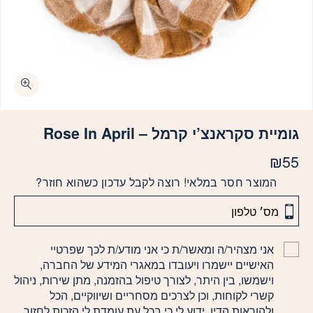
גומיית סקראנצ’י קרמל – Rose In April
₪
55
המוצר חסר במלאי! רוצה לקבל עדכון כשהוא חוזר?
אני מצהיר/ה ומאשר/ת כי אני מודע/ת לכך שפרטיי
האישיים יישמרו ויעובדו במאגרי המידע של החברה,
וישמשו, בין היתר, לצורך טיפול בהזמנה, מתן שירות, ניהול
קשרי לקוחות, וכן לצרכים מסחריים ושיווקיים, הכל
ולהוראות הדין. ידוע לי כי בכל עת עומדת לי הזכות לחזור