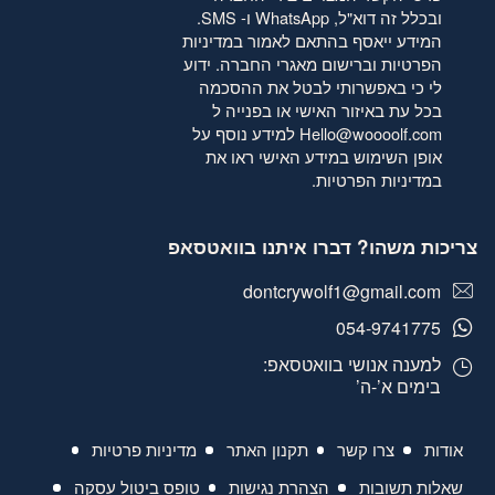
ובכלל זה דוא"ל, WhatsApp ו- SMS.
המידע ייאסף בהתאם לאמור
במדיניות
הפרטיות
וברישום מאגרי החברה. ידוע
לי כי באפשרותי לבטל את ההסכמה
בכל עת באיזור האישי או בפנייה ל
Hello@woooolf.com
למידע נוסף על
אופן השימוש במידע האישי ראו את
במדיניות הפרטיות
.
צריכות משהו? דברו איתנו בוואטסאפ
dontcrywolf1@gmail.com
054-9741775
למענה אנושי בוואטסאפ:
בימים א’-ה’
אודות
צרו קשר
תקנון האתר
מדיניות פרטיות
שאלות תשובות
הצהרת נגישות
טופס ביטול עסקה