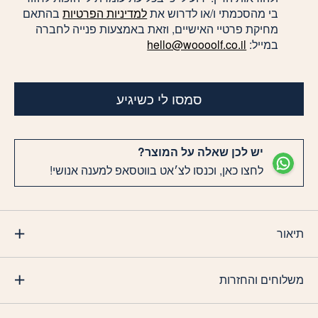
בי מהסכמתי ו/או לדרוש את
למדיניות הפרטיות
בהתאם
מחיקת פרטיי האישיים, וזאת באמצעות פנייה לחברה
במייל:
hello@woooolf.co.il
סמסו לי כשיגיע
יש לכן שאלה על המוצר?
לחצו כאן, וכנסו לצ׳אט בווטסאפ למענה אנושי!
תיאור
משלוחים והחזרות