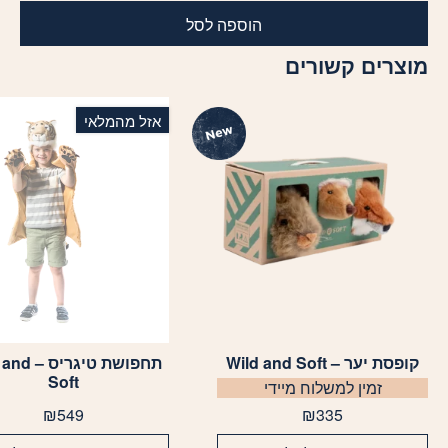
הוספה לסל
מוצרים קשורים
אזל מהמלאי
קופסת יער – Wild and Soft
תחפושת טיגרי
Soft
זמין למשלוח מיידי
₪
549
₪
335