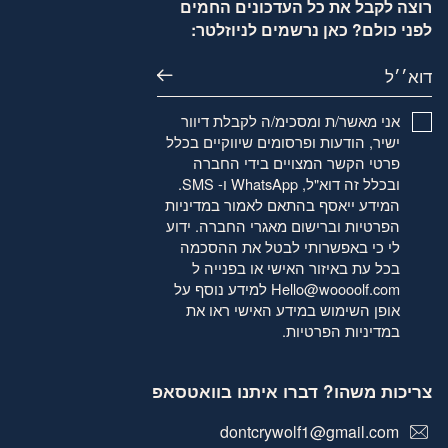
רוצה לקבל את כל העדכונים החמים
לפני כולם? כאן נרשמים לניוזלטר:
דוא׳׳ל
אני מאשר/ת ומסכימ/ה לקבלת דיוור
ישיר, הודעות ופרסומים שיווקיים בכלל
פרטי הקשר המצויים בידי החברה
ובכלל זה דוא"ל, WhatsApp ו- SMS.
המידע ייאסף בהתאם לאמור
במדיניות
הפרטיות
וברישום מאגרי החברה. ידוע
לי כי באפשרותי לבטל את ההסכמה
בכל עת באיזור האישי או בפנייה ל
Hello@woooolf.com
למידע נוסף על
אופן השימוש במידע האישי ראו את
במדיניות הפרטיות
.
צריכות משהו? דברו איתנו בוואטסאפ
dontcrywolf1@gmail.com