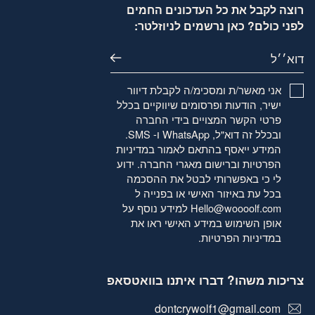
רוצה לקבל את כל העדכונים החמים
לפני כולם? כאן נרשמים לניוזלטר:
דוא׳׳ל
אני מאשר/ת ומסכימ/ה לקבלת דיוור
ישיר, הודעות ופרסומים שיווקיים בכלל
פרטי הקשר המצויים בידי החברה
ובכלל זה דוא"ל, WhatsApp ו- SMS.
המידע ייאסף בהתאם לאמור
במדיניות
הפרטיות
וברישום מאגרי החברה. ידוע
לי כי באפשרותי לבטל את ההסכמה
בכל עת באיזור האישי או בפנייה ל
Hello@woooolf.com
למידע נוסף על
אופן השימוש במידע האישי ראו את
במדיניות הפרטיות
.
צריכות משהו? דברו איתנו בוואטסאפ
dontcrywolf1@gmail.com