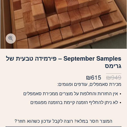
September Samples – פירמידה טבעית של
גרימס
המחיר
המחיר
₪
615
₪
949
המקורי
הנוכחי
מכירת סאמפלים, עודפים ופגומים:
היה:
הוא:
אין החזרות והחלפות על מוצרים ממכירת סאמפלים
₪615.
₪949.
לא ניתן להחליף הזמנה קיימת בהזמנה מפגומים
המוצר חסר במלאי! רוצה לקבל עדכון כשהוא חוזר?